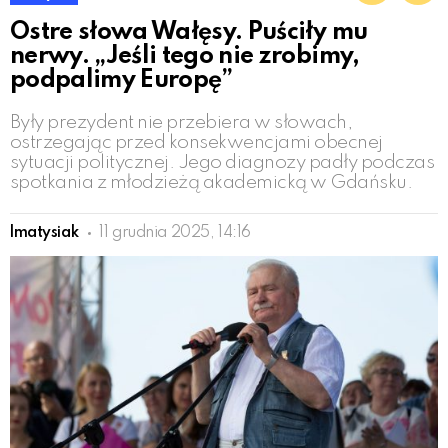
Ostre słowa Wałęsy. Puściły mu
nerwy. „Jeśli tego nie zrobimy,
podpalimy Europę”
Były prezydent nie przebiera w słowach,
ostrzegając przed konsekwencjami obecnej
sytuacji politycznej. Jego diagnozy padły podczas
spotkania z młodzieżą akademicką w Gdańsku.
lmatysiak
11 grudnia 2025, 14:16