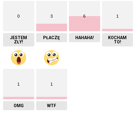
0
3
6
1
JESTEM
PŁACZĘ
HAHAHA!
KOCHAM
ZŁY!
TO!
1
1
OMG
WTF