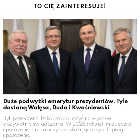
TO CIĘ ZAINTERESUJE!
Duże podwyżki emerytur prezydentów. Tyle
dostaną Wałęsa, Duda i Kwaśniewski
Byli prezydenci Polski mogą liczyć na wysokie,
dożywotnie świadczenia. W 2026 roku ich miesięczne
uposażenie przekroczyło zaskakująco wysoki próg
uposażenia.