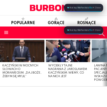
Ad by WeForAds
15s
✕ Close
POPULARNE
GORĄCE
ROSNĄCE
S
Ad by WeForAds
15s
✕ Close
OBSERWUJ NAS
Menu
LATEST
STORIES
KACZYŃSKI W MOCNYCH
WYCIEKŁY TAJNE
LAWINA
SŁOWACH O
NAGRANIA Z JAROSŁAWEM
PACJENT
MORAWIECKIM. „DAJ BOŻE,
KACZYŃSKIM. WIEMY, CO
SPECJALI
ŻEBYM SIĘ MYLIŁ”
NA NICH JEST
WSKAZUJ
POWOD