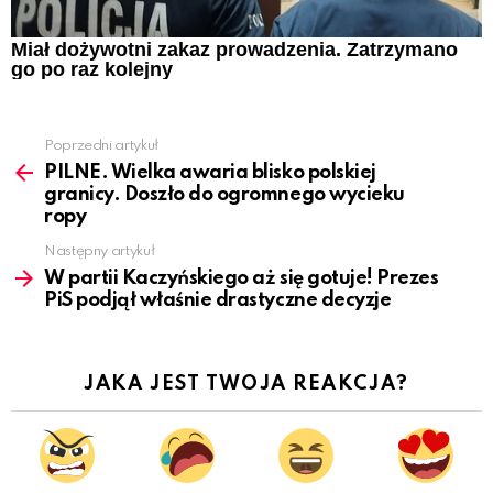
Miał dożywotni zakaz prowadzenia. Zatrzymano
go po raz kolejny
Poprzedni artykuł
See
more
PILNE. Wielka awaria blisko polskiej
granicy. Doszło do ogromnego wycieku
ropy
Następny artykuł
W partii Kaczyńskiego aż się gotuje! Prezes
PiS podjął właśnie drastyczne decyzje
JAKA JEST TWOJA REAKCJA?