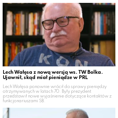
Lech Wałęsa z nową wersją ws. TW Bolka.
Ujawnił, skąd miał pieniądze w PRL
Lech Wałęsa ponownie wrócił do sprawy pieniędzy
otrzymywanych w latach 70. Były prezydent
przedstawił nowe wyjaśnienie dotyczące kontaktów z
funkcjonariuszami SB.