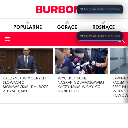
Ad by WeForAds
15s
✕ Close
POPULARNE
GORĄCE
ROSNĄCE
S
Ad by WeForAds
15s
✕ Close
OBSERWUJ NAS
Menu
LATEST
STORIES
KACZYŃSKI W MOCNYCH
WYCIEKŁY TAJNE
LAWINA
SŁOWACH O
NAGRANIA Z JAROSŁAWEM
PACJENT
MORAWIECKIM. „DAJ BOŻE,
KACZYŃSKIM. WIEMY, CO
SPECJALI
ŻEBYM SIĘ MYLIŁ”
NA NICH JEST
WSKAZUJ
POWOD