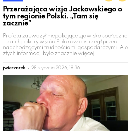
Przerażająca wizja Jackowskiego o
tym regionie Polski. „Tam się
zacznie”
Profeta zauważył niepokojące zjawisko społeczne
– zanik pokory wśród Polaków i ostrzegł przed
nadchodzącymi trudnościami gospodarczymi. Ale
złych informacji było znacznie więcej.
jwieczorek
28 stycznia 2026, 18:36