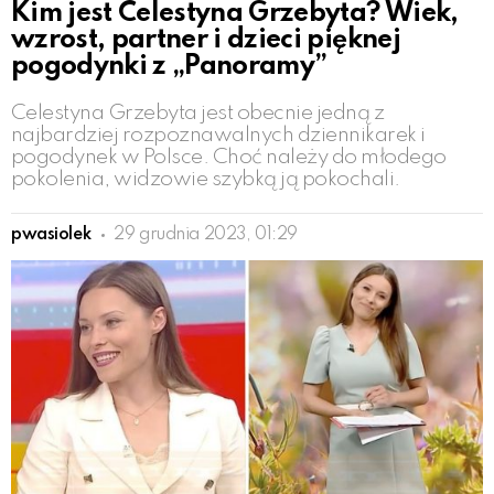
Kim jest Celestyna Grzebyta? Wiek,
wzrost, partner i dzieci pięknej
pogodynki z „Panoramy”
Celestyna Grzebyta jest obecnie jedną z
najbardziej rozpoznawalnych dziennikarek i
pogodynek w Polsce. Choć należy do młodego
pokolenia, widzowie szybką ją pokochali.
pwasiolek
29 grudnia 2023, 01:29