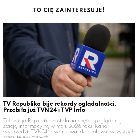
TO CIĘ ZAINTERESUJE!
TV Republika bije rekordy oglądalności.
Przebiła już TVN24 i TVP Info
Telewizja Republika została najchętniej oglądaną
stacją informacyjną w maju 2026 roku. Kanał
wyprzedził TVN24 i awansował do czołówki wszystkich
stacji telewizyjnych.