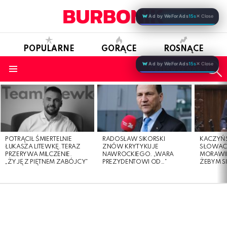
Ad by WeForAds
15s
✕ Close
POPULARNE
GORĄCE
ROSNĄCE
S
Ad by WeForAds
15s
✕ Close
OBSERWUJ NAS
Menu
LATEST
STORIES
POTRĄCIŁ ŚMIERTELNIE
RADOSŁAW SIKORSKI
KACZYŃ
ŁUKASZA LITEWKĘ. TERAZ
ZNÓW KRYTYKUJE
SŁOWAC
PRZERYWA MILCZENIE.
NAWROCKIEGO. „WARA
MORAWIE
„ŻYJĘ Z PIĘTNEM ZABÓJCY”
PREZYDENTOWI OD…”
ŻEBYM SI