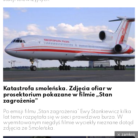
Katastrofa smoleńska. Zdjęcia ofiar w
prosektorium pokazane w filmie „Stan
zagrożenia”
Po emisji filmu „Stan zagrożenia” Ewy Stankiewicz kilka
lat temu rozpętała się w sieci prawdziwa burza. W
wyemitowanym niegdyś filmie wyciekły nieznane dotąd
zdjęcia ze Smoleńska.
zamknij