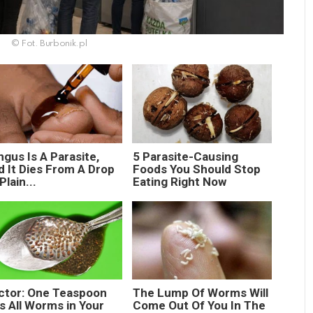
© Fot. Burbonik.pl
gus Is A Parasite,
5 Parasite-Causing
d It Dies From A Drop
Foods You Should Stop
Plain...
Eating Right Now
ctor: One Teaspoon
The Lump Of Worms Will
ls All Worms in Your
Come Out Of You In The