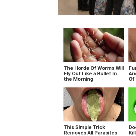
The Horde Of Worms Will
Fun
Fly Out Like a Bullet In
An
the Morning
Of 
This Simple Trick
Do
Removes All Parasites
Kil