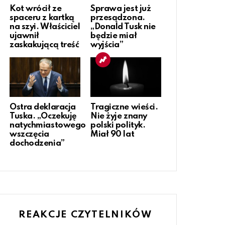
Kot wrócił ze
Sprawa jest już
spaceru z kartką
przesądzona.
na szyi. Właściciel
„Donald Tusk nie
ujawnił
będzie miał
zaskakującą treść
wyjścia”
Ostra deklaracja
Tragiczne wieści.
Tuska. „Oczekuję
Nie żyje znany
natychmiastowego
polski polityk.
wszczęcia
Miał 90 lat
dochodzenia”
REAKCJE CZYTELNIKÓW