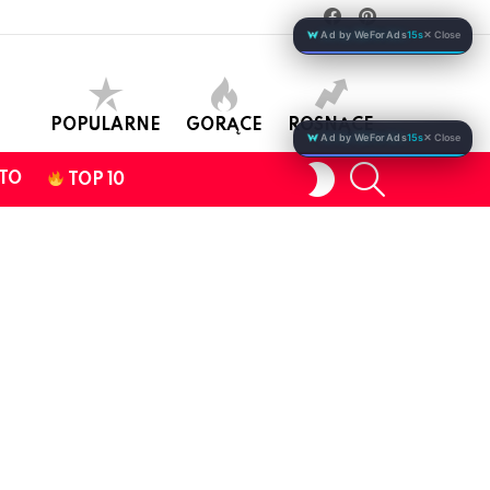
facebook
pinterest
Ad by WeForAds
15s
✕ Close
POPULARNE
GORĄCE
ROSNĄCE
Ad by WeForAds
15s
✕ Close
SEARCH
SWITCH
TO
TOP 10
SKIN