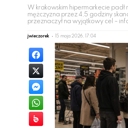
W krakowskim hipermarkecie padł 
mężczyzna przez 4,5 godziny skan
przeznaczył na wyjątkowy cel – info
jwieczorek
15 maja 2026, 17:04