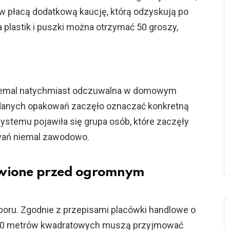
jów płacą dodatkową kaucję, którą odzyskują po
 plastik i puszki można otrzymać 50 groszy,
 niemal natychmiast odczuwalna w domowym
ddanych opakowań zaczęło oznaczać konkretną
ystemu pojawiła się grupa osób, które zaczęły
wań niemal zawodowo.
awione przed ogromnym
boru. Zgodnie z przepisami placówki handlowe o
200 metrów kwadratowych muszą przyjmować