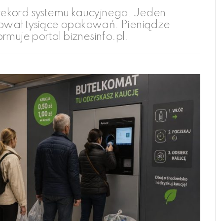
rekord systemu kaucyjnego. Jeden
ował tysiące opakowań. Pieniądze
rmuje portal biznesinfo.pl.