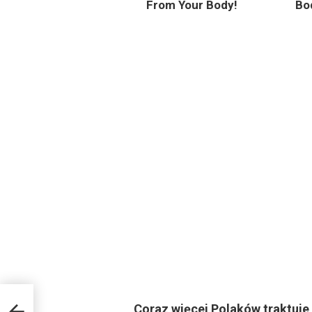
From Your Body!
Bo
Coraz więcej Polaków traktuje b
myśl