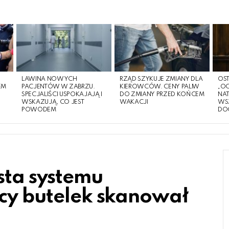
LAWINA NOWYCH
RZĄD SZYKUJE ZMIANY DLA
OST
EM
PACJENTÓW W ZABRZU.
KIEROWCÓW. CENY PALIW
„O
O
SPECJALIŚCI USPOKAJAJĄ I
DO ZMIANY PRZED KOŃCEM
NA
WSKAZUJĄ, CO JEST
WAKACJI
WS
POWODEM
DO
sta systemu
ęcy butelek skanował