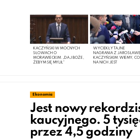
LATEST
STORIES
KACZYŃSKI W MOCNYCH
WYCIEKŁY TAJNE
SŁOWACH O
NAGRANIA Z JAROSŁAW
MORAWIECKIM. „DAJ BOŻE,
KACZYŃSKIM. WIEMY, C
ŻEBYM SIĘ MYLIŁ”
NA NICH JEST
Ekonomia
Jest nowy rekordzi
kaucyjnego. 5 tysi
przez 4,5 godziny