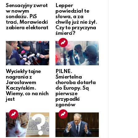
Sensacyjny zwrot
Lepper
w nowym
powiedział te
sondażu. PiS
słowa, a za
traci, Morawiecki
chwilę już nie żył.
zabiera elektorat
Czy to przyczyna
śmierci?
Wyciekły tajne
PILNE.
nagrania z
Śmiertelna
Jarosławem
choroba dotarła
Kaczyńskim.
do Europy. Są
Wiemy, co na nich
pierwsze
jest
przypadki
zgonów