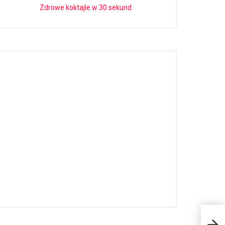
Zdrowe koktajle w 30 sekund
Dod
2026