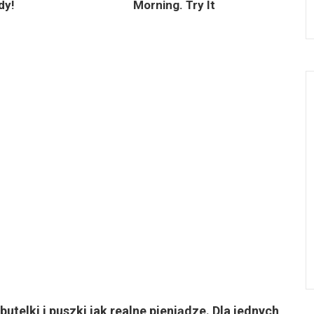
dy!
Morning. Try It
utelki i puszki jak realne pieniądze. Dla jednych