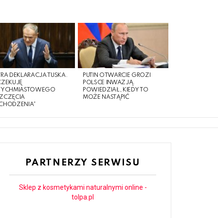
RA DEKLARACJA TUSKA.
PUTIN OTWARCIE GROZI
CZEKUJĘ
POLSCE INWAZJĄ.
TYCHMIASTOWEGO
POWIEDZIAŁ, KIEDY TO
ZCZĘCIA
MOŻE NASTĄPIĆ
CHODZENIA”
PARTNERZY SERWISU
Sklep z kosmetykami naturalnymi online -
tolpa.pl