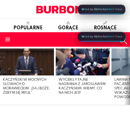
Ad by WeForAds
15s
✕ Close
POPULARNE
GORĄCE
ROSNĄCE
S
Ad by WeForAds
15s
✕ Close
OBSERWUJ NAS
Menu
LATEST
STORIES
KACZYŃSKI W MOCNYCH
WYCIEKŁY TAJNE
LAWINA
SŁOWACH O
NAGRANIA Z JAROSŁAWEM
PACJENT
MORAWIECKIM. „DAJ BOŻE,
KACZYŃSKIM. WIEMY, CO
SPECJALI
ŻEBYM SIĘ MYLIŁ”
NA NICH JEST
WSKAZUJ
POWOD