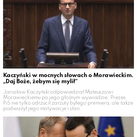
Kaczyński w mocnych słowach o Morawieckim.
„Daj Boże, żebym się mylił”
Jarosław Kaczyński odpowiedział Mateuszowi
Morawieckiemu po jego głośnym wywiadzie. Prezes
PiS nie tylko odrzucił zarzuty byłego premiera, ale także
podważył jego motywacje i stan.