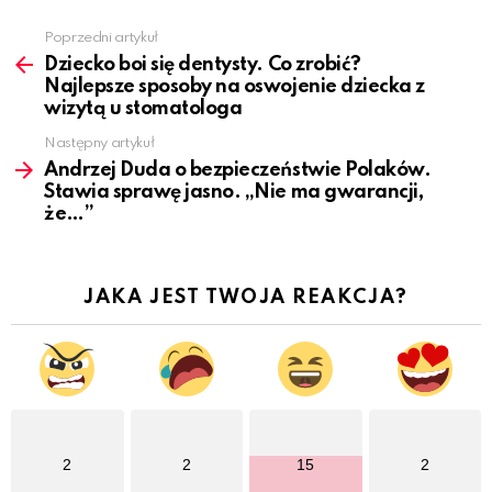
Poprzedni artykuł
See
more
Dziecko boi się dentysty. Co zrobić?
Najlepsze sposoby na oswojenie dziecka z
wizytą u stomatologa
Następny artykuł
Andrzej Duda o bezpieczeństwie Polaków.
Stawia sprawę jasno. „Nie ma gwarancji,
że…”
JAKA JEST TWOJA REAKCJA?
2
2
15
2