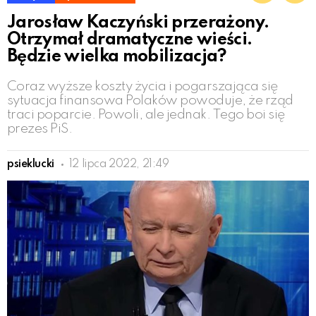
Jarosław Kaczyński przerażony.
Otrzymał dramatyczne wieści.
Będzie wielka mobilizacja?
Coraz wyższe koszty życia i pogarszająca się
sytuacja finansowa Polaków powoduje, że rząd
traci poparcie. Powoli, ale jednak. Tego boi się
prezes PiS.
psieklucki
12 lipca 2022, 21:49