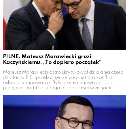
PILNE. Mateusz Morawiecki grozi
Kaczyńskiemu. „To dopiero początek”
Mateusz Morawiecki ostro skrytykował działania części
działaczy PiS i przekonuje, że wewnętrzny konflikt
osłabia ugrupowanie. Były premier mówi o próbie
przejęcia partii i ostrzega przed konsekwencjami.