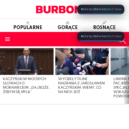
Ad by WeForAds
15s
✕ Close
POPULARNE
GORĄCE
ROSNĄCE
S
Ad by WeForAds
15s
✕ Close
OBSERWUJ NAS
Menu
LATEST
STORIES
KACZYŃSKI W MOCNYCH
WYCIEKŁY TAJNE
LAWINA
SŁOWACH O
NAGRANIA Z JAROSŁAWEM
PACJENT
MORAWIECKIM. „DAJ BOŻE,
KACZYŃSKIM. WIEMY, CO
SPECJALI
ŻEBYM SIĘ MYLIŁ”
NA NICH JEST
WSKAZUJ
POWOD