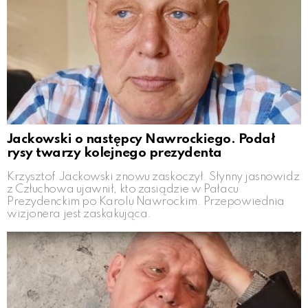
Jackowski o następcy Nawrockiego. Podał
rysy twarzy kolejnego prezydenta
Krzysztof Jackowski znowu zaskoczył. Słynny jasnowidz
z Człuchowa ujawnił, kto zasiądzie w Pałacu
Prezydenckim po Karolu Nawrockim. Przepowiednia
wizjonera jest zaskakująca.