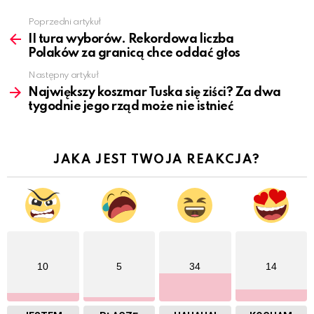
Poprzedni artykuł
See
more
II tura wyborów. Rekordowa liczba
Polaków za granicą chce oddać głos
Następny artykuł
Największy koszmar Tuska się ziści? Za dwa
tygodnie jego rząd może nie istnieć
JAKA JEST TWOJA REAKCJA?
10
5
34
14