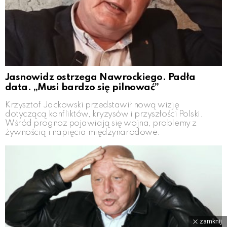
Jasnowidz ostrzega Nawrockiego. Padła
data. „Musi bardzo się pilnować”
Krzysztof Jackowski przedstawił nową wizję
dotyczącą konfliktów, kryzysów i przyszłości Polski.
Wśród prognoz pojawiają się wojna, problemy z
żywnością i napięcia międzynarodowe.
zamknij