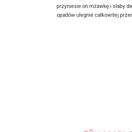
przyniesie on mżawkę i słaby d
opadów ulegnie całkowitej prze