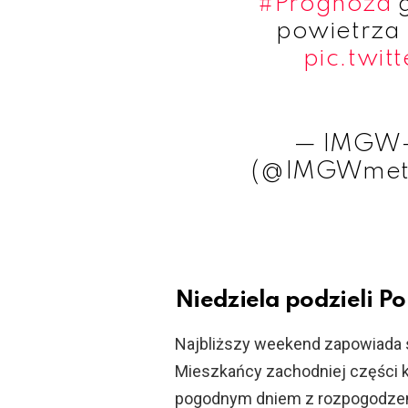
#Prognoza
g
powietrza
pic.twi
— IMGW-
(@IMGWmet
Niedziela podzieli P
Najbliższy weekend zapowiada 
Mieszkańcy zachodniej części k
pogodnym dniem z rozpogodzeni