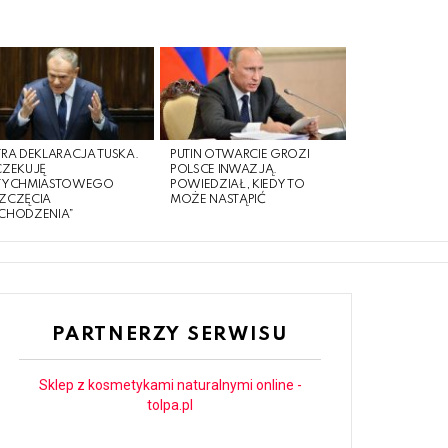
RA DEKLARACJA TUSKA.
PUTIN OTWARCIE GROZI
CZEKUJĘ
POLSCE INWAZJĄ.
TYCHMIASTOWEGO
POWIEDZIAŁ, KIEDY TO
ZCZĘCIA
MOŻE NASTĄPIĆ
CHODZENIA”
PARTNERZY SERWISU
Sklep z kosmetykami naturalnymi online -
tolpa.pl