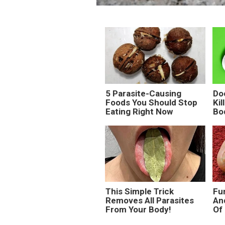
5 Parasite-Causing
Do
Foods You Should Stop
Kil
Eating Right Now
Bo
This Simple Trick
Fun
Removes All Parasites
An
From Your Body!
Of 