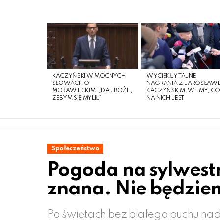
LATEST
STORIES
KACZYŃSKI W MOCNYCH
WYCIEKŁY TAJNE
SŁOWACH O
NAGRANIA Z JAROSŁAW
MORAWIECKIM. „DAJ BOŻE,
KACZYŃSKIM. WIEMY, C
ŻEBYM SIĘ MYLIŁ”
NA NICH JEST
Społeczeństwo
Pogoda na sylwestr
znana. Nie będzie
Po świętach bez białego puchu nad