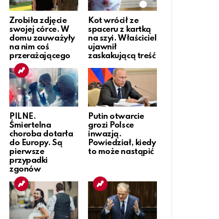
Zrobiła zdjęcie
Kot wrócił ze
swojej córce. W
spaceru z kartką
domu zauważyły
na szyi. Właściciel
na nim coś
ujawnił
przerażającego
zaskakującą treść
PILNE.
Putin otwarcie
Śmiertelna
grozi Polsce
choroba dotarła
inwazją.
do Europy. Są
Powiedział, kiedy
pierwsze
to może nastąpić
przypadki
zgonów