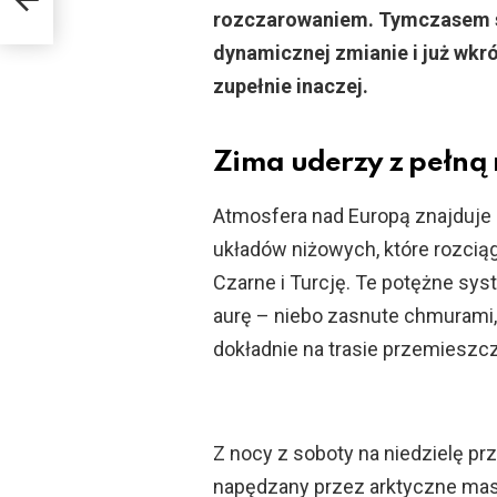
rozczarowaniem. Tymczasem s
dynamicznej zmianie i już wkr
zupełnie inaczej.
Zima uderzy z pełną
Atmosfera nad Europą znajduje
układów niżowych, które rozcią
Czarne i Turcję. Te potężne sy
aurę – niebo zasnute chmurami, p
dokładnie na trasie przemieszc
Z nocy z soboty na niedzielę pr
napędzany przez arktyczne mas