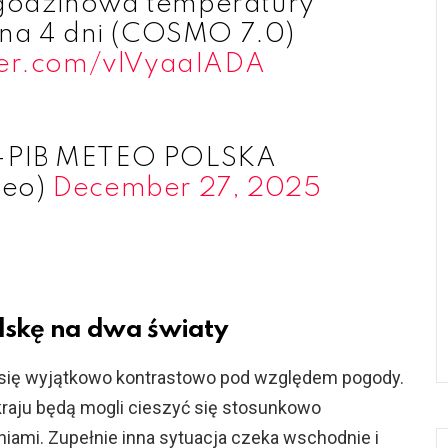
odzinowa temperatury
 na 4 dni (COSMO 7.0)
tter.com/vlVyaaIADA
PIB METEO POLSKA
eo)
December 27, 2025
olskę na dwa światy
się wyjątkowo kontrastowo pod względem pogody.
raju będą mogli cieszyć się stosunkowo
ami. Zupełnie inna sytuacja czeka wschodnie i