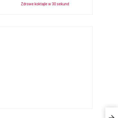
Zdrowe koktajle w 30 sekund
Zar
wyst