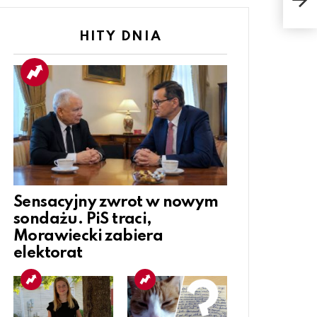
niż 
HITY DNIA
Sensacyjny zwrot w nowym
sondażu. PiS traci,
Morawiecki zabiera
elektorat