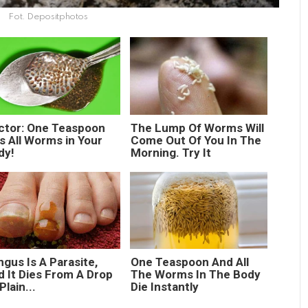
Fot. Depositphotos
ctor: One Teaspoon
The Lump Of Worms Will
ls All Worms in Your
Come Out Of You In The
dy!
Morning. Try It
gus Is A Parasite,
One Teaspoon And All
d It Dies From A Drop
The Worms In The Body
Plain...
Die Instantly