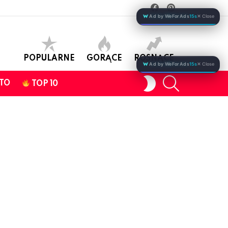
facebook
pinterest
Ad by WeForAds
15s
✕ Close
POPULARNE
GORĄCE
ROSNĄCE
Ad by WeForAds
15s
✕ Close
SEARCH
SWITCH
TO
TOP 10
SKIN