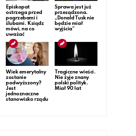
Episkopat
Sprawa jest już
ostrzega przed
przesądzona.
pogrzebami i
„Donald Tusk nie
ślubami. Ksiądz
będzie miał
mówi, na co
wyjścia”
uważać
Wiek emerytalny
Tragiczne wieści.
zostanie
Nie żyje znany
podwyższony?
polski polityk.
Jest
Miał 90 lat
jednoznaczne
stanowisko rządu