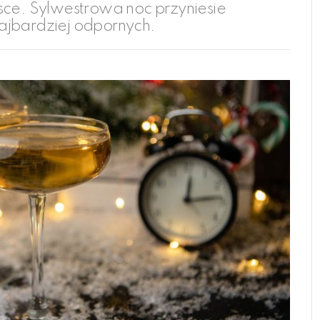
sce. Sylwestrowa noc przyniesie
ajbardziej odpornych.