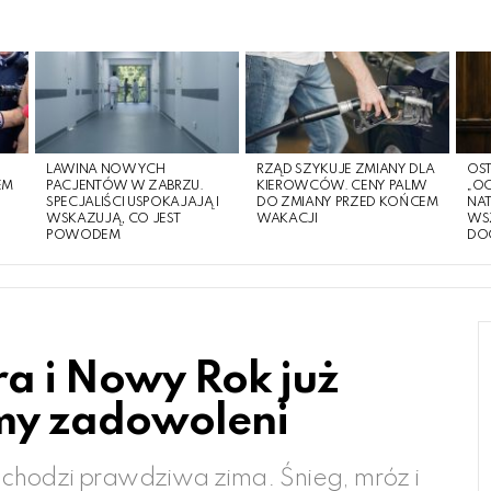
LAWINA NOWYCH
RZĄD SZYKUJE ZMIANY DLA
OST
EM
PACJENTÓW W ZABRZU.
KIEROWCÓW. CENY PALIW
„O
O
SPECJALIŚCI USPOKAJAJĄ I
DO ZMIANY PRZED KOŃCEM
NA
WSKAZUJĄ, CO JEST
WAKACJI
WS
POWODEM
DO
a i Nowy Rok już
my zadowoleni
chodzi prawdziwa zima. Śnieg, mróz i