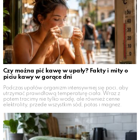
Czy można pić kawę w upały? Fakty i mity o
piciu kawy w gorące dni
Podczas upałów organizm intensywniej się poci, aby
utrzymać prawidłową temperaturę ciała. Wraz z
potem tracimy nie tylko wodę, ale również cenne
elektrolity, przede wszystkim sód, potas i magnez.