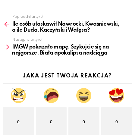
Poprzedni artykuł
See
more
Ile osób ułaskawił Nawrocki, Kwaśniewski,
a ile Duda, Kaczyński i Wałęsa?
Następny artykuł
IMGW pokazało mapę. Szykujcie się na
najgorsze. Biała apokalipsa nadciąga
JAKA JEST TWOJA REAKCJA?
0
0
0
0