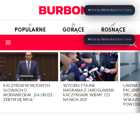
Ad by WeForAds
15s
✕ Close
POPULARNE
GORĄCE
ROSNĄCE
S
Ad by WeForAds
15s
✕ Close
OBSERWUJ NAS
Menu
LATEST
STORIES
KACZYŃSKI W MOCNYCH
WYCIEKŁY TAJNE
LAWINA
SŁOWACH O
NAGRANIA Z JAROSŁAWEM
PACJENT
MORAWIECKIM. „DAJ BOŻE,
KACZYŃSKIM. WIEMY, CO
SPECJALI
ŻEBYM SIĘ MYLIŁ”
NA NICH JEST
WSKAZUJ
POWOD