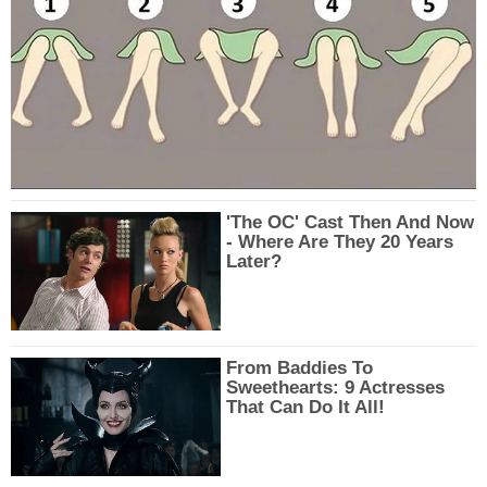
'The OC' Cast Then And Now
- Where Are They 20 Years
Later?
From Baddies To
Sweethearts: 9 Actresses
That Can Do It All!