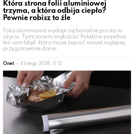
Która strona folii aluminiowej
trzyma, a która odbija ciepło?
Pewnie robisz to źle
Folia aluminiowa wydaje się banalnie prosta w
użyciu. Tymczasem większość Polaków popełnia
ten sam błąd, który może zepsuć nawet najlepiej
przygotowane danie.
Onet
4 lutego 2026, 17:13