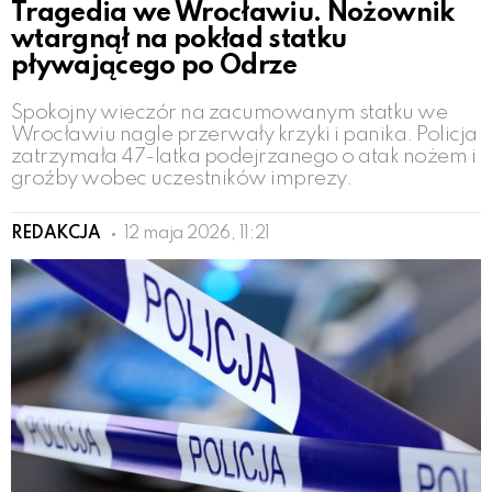
Tragedia we Wrocławiu. Nożownik
wtargnął na pokład statku
pływającego po Odrze
Spokojny wieczór na zacumowanym statku we
Wrocławiu nagle przerwały krzyki i panika. Policja
zatrzymała 47-latka podejrzanego o atak nożem i
groźby wobec uczestników imprezy.
REDAKCJA
12 maja 2026, 11:21