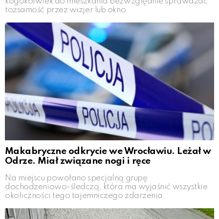
kogokolwiek do mieszkania bezwzględnie sprawdzać
tożsamość przez wizjer lub okno.
Makabryczne odkrycie we Wrocławiu. Leżał w
Odrze. Miał związane nogi i ręce
Na miejscu powołano specjalną grupę
dochodzeniowo-śledczą, która ma wyjaśnić wszystkie
okoliczności tego tajemniczego zdarzenia.