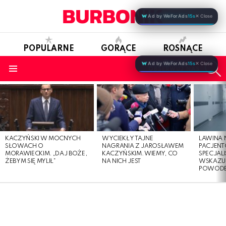
Ad by WeForAds
15s
✕ Close
POPULARNE
GORĄCE
ROSNĄCE
S
Ad by WeForAds
15s
✕ Close
OBSERWUJ NAS
Menu
LATEST
STORIES
KACZYŃSKI W MOCNYCH
WYCIEKŁY TAJNE
LAWINA
SŁOWACH O
NAGRANIA Z JAROSŁAWEM
PACJENT
MORAWIECKIM. „DAJ BOŻE,
KACZYŃSKIM. WIEMY, CO
SPECJALI
ŻEBYM SIĘ MYLIŁ”
NA NICH JEST
WSKAZUJ
POWOD