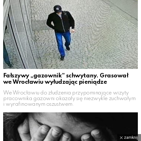
Fałszywy „gazownik” schwytany. Grasował
we Wrocławiu wyłudzając pieniądze
We Wrocławiu do złudzenia przypominające wizyty
pracownika gazowni okazały się niezwykle zuchwałym
i wyrafinowanym oszustwem.
zamknij