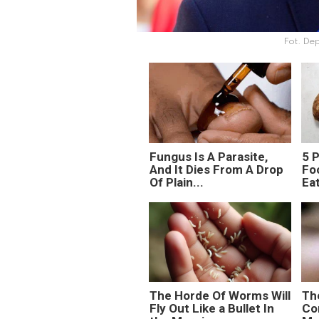
Fot. De
Fungus Is A Parasite,
5 
And It Dies From A Drop
Fo
Of Plain...
Ea
The Horde Of Worms Will
Th
Fly Out Like a Bullet In
Co