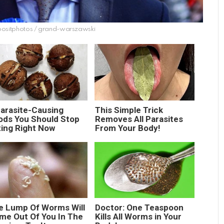
positphotos / grand-warszawski
Parasite-Causing
This Simple Trick
ods You Should Stop
Removes All Parasites
ting Right Now
From Your Body!
e Lump Of Worms Will
Doctor: One Teaspoon
me Out Of You In The
Kills All Worms in Your