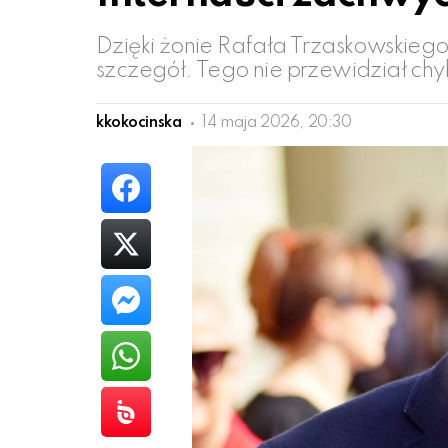
Dzięki żonie Rafała Trzaskowskieg
szczegół. Tego nie przewidział chy
kkokocinska
14 maja 2026, 20:30