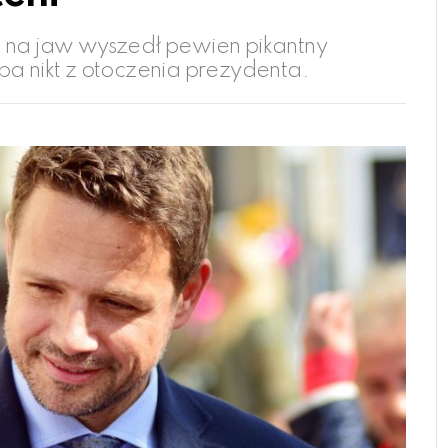
o na jaw wyszedł pewien pikantny
ba nikt z otoczenia prezydenta.