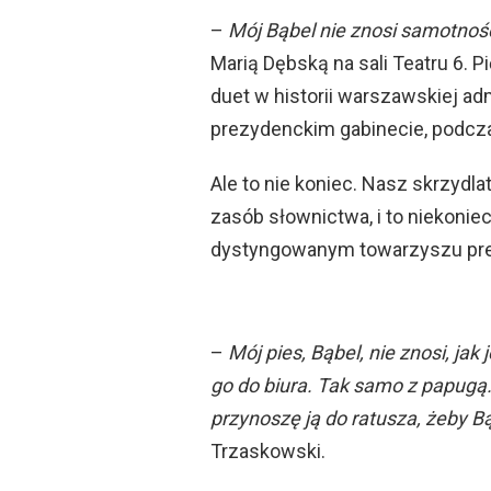
–
Mój Bąbel nie znosi samotnoś
Marią Dębską na sali Teatru 6. Pi
duet w historii warszawskiej adm
prezydenckim gabinecie, podcza
Ale to nie koniec. Nasz skrzydl
zasób słownictwa, i to niekonie
dystyngowanym towarzyszu prez
–
Mój pies, Bąbel, nie znosi, jak
go do biura. Tak samo z papugą.
przynoszę ją do ratusza, żeby 
Trzaskowski.