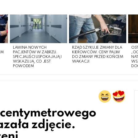
LAWINA NOWYCH
RZĄD SZYKUJE ZMIANY DLA
OST
EM
PACJENTÓW W ZABRZU.
KIEROWCÓW. CENY PALIW
„O
O
SPECJALIŚCI USPOKAJAJĄ I
DO ZMIANY PRZED KOŃCEM
NA
WSKAZUJĄ, CO JEST
WAKACJI
WS
POWODEM
DO
8-centymetrowego
zała zdjęcie.
ceni