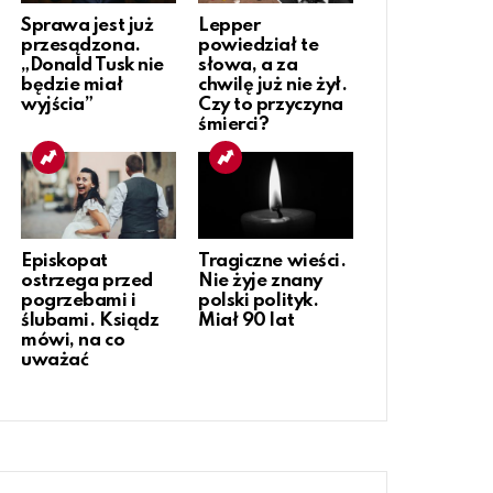
Sprawa jest już
Lepper
przesądzona.
powiedział te
„Donald Tusk nie
słowa, a za
będzie miał
chwilę już nie żył.
wyjścia”
Czy to przyczyna
śmierci?
Episkopat
Tragiczne wieści.
ostrzega przed
Nie żyje znany
pogrzebami i
polski polityk.
ślubami. Ksiądz
Miał 90 lat
mówi, na co
uważać