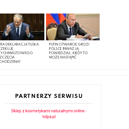
RA DEKLARACJA TUSKA.
PUTIN OTWARCIE GROZI
CZEKUJĘ
POLSCE INWAZJĄ.
TYCHMIASTOWEGO
POWIEDZIAŁ, KIEDY TO
ZCZĘCIA
MOŻE NASTĄPIĆ
CHODZENIA”
PARTNERZY SERWISU
Sklep z kosmetykami naturalnymi online -
tolpa.pl