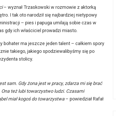
ci
– wyznał Trzaskowski w rozmowie z aktorką
ętro. I tak oto narodził się najbardziej nietypowy
inistracji – pies i papuga umilają sobie czas w
s gdy ich właściciel prowadzi miasto.
aty bohater ma jeszcze jeden talent – całkiem spory
cznie takiego, jakiego spodziewalibyśmy się po
ydenta stolicy.
 jest sam. Gdy żona jest w pracy, zdarza mi się brać
 Ona też lubi towarzystwo ludzi. Czasami
Bąbel miał kogoś do towarzystwa
– powiedział Rafał