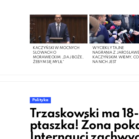
LATEST
STORIES
KACZYŃSKI W MOCNYCH
WYCIEKŁY TAJNE
SŁOWACH O
NAGRANIA Z JAROSŁAW
MORAWIECKIM. „DAJ BOŻE,
KACZYŃSKIM. WIEMY, C
ŻEBYM SIĘ MYLIŁ”
NA NICH JEST
Polityka
Trzaskowski ma 1
ptaszka! Żona poka
Internauci zachwy