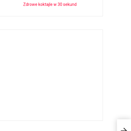
Zdrowe koktajle w 30 sekund
Wyro
Wsc