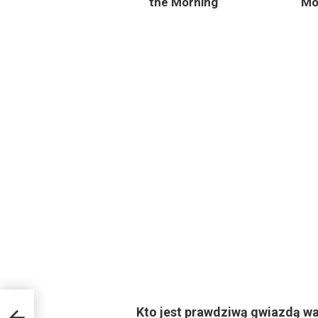
the Morning
Mor
cie
Kto jest prawdziwą gwiazdą wa
j