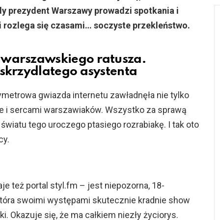
dy prezydent Warszawy prowadzi spotkania i
i rozlega się czasami… soczyste przekleństwo.
 warszawskiego ratusza.
 skrzydlatego asystenta
metrowa gwiazda internetu zawładnęła nie tylko
e i sercami warszawiaków. Wszystko za sprawą
światu tego uroczego ptasiego rozrabiakę. I tak oto
cy.
 też portal styl.fm – jest niepozorna, 18-
która swoimi występami skutecznie kradnie show
i. Okazuje się, że ma całkiem niezły życiorys.