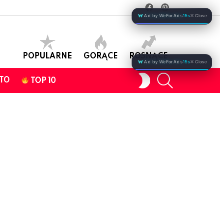
facebook
pinterest
Ad by WeForAds
15s
✕ Close
POPULARNE
GORĄCE
ROSNĄCE
Ad by WeForAds
15s
✕ Close
SEARCH
SWITCH
TO
TOP 10
SKIN