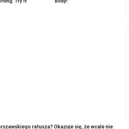
ning. Try It
Body!
rszawskiego ratusza? Okazuje się, że wcale nie