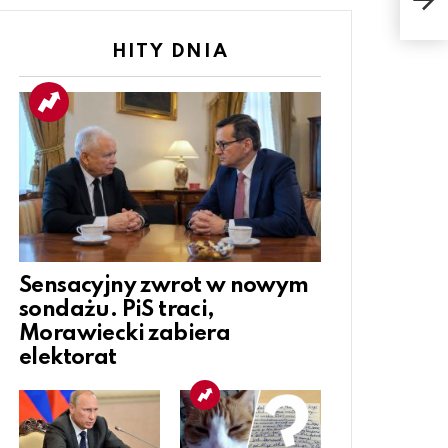
dof
HITY DNIA
Sensacyjny zwrot w nowym
sondażu. PiS traci,
Morawiecki zabiera
elektorat