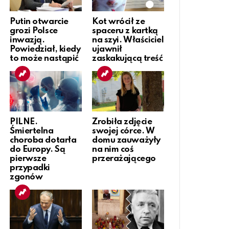
Putin otwarcie
Kot wrócił ze
grozi Polsce
spaceru z kartką
inwazją.
na szyi. Właściciel
Powiedział, kiedy
ujawnił
to może nastąpić
zaskakującą treść
PILNE.
Zrobiła zdjęcie
Śmiertelna
swojej córce. W
choroba dotarła
domu zauważyły
do Europy. Są
na nim coś
pierwsze
przerażającego
przypadki
zgonów