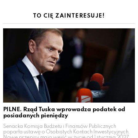
TO CIĘ ZAINTERESUJE!
PILNE. Rząd Tuska wprowadza podatek od
posiadanych pieniędzy
Senacka Komisja Budżetu i Finansów Publicznych
poparła ustawę o Osobistych Kontach Inwestycyjnych.
Nowe przepisy mają wejść w życie od 1 stycznia 2027