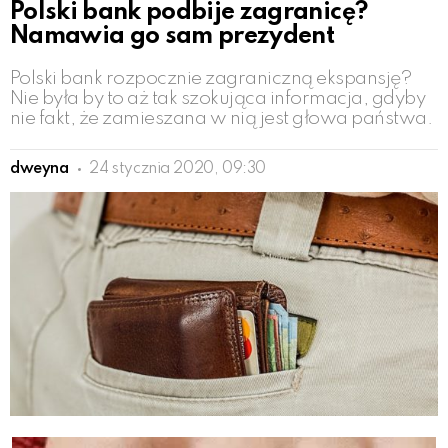
Polski bank podbije zagranicę?
Namawia go sam prezydent
Polski bank rozpocznie zagraniczną ekspansję?
Nie była by to aż tak szokująca informacja, gdyby
nie fakt, że zamieszana w nią jest głowa państwa.
dweyna
24 stycznia 2020, 09:30