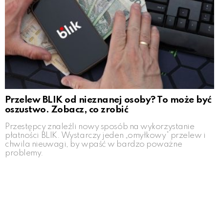
Przelew BLIK od nieznanej osoby? To może być
oszustwo. Zobacz, co zrobić
Przestępcy znaleźli nowy sposób na wykorzystanie
płatności BLIK. Wystarczy jeden „omyłkowy” przelew i
chwila nieuwagi, by wpaść w bardzo poważne
problemy.