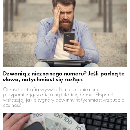
Dzwonią z nieznanego numeru? Jeśli padną te
słowa, natychmiast się rozłącz
Oszuści potrafią wyświetlić na ekranie numer
przypominający oficjalną infolinię banku. Eksperci
wskazują, jakie sygnały powinny natychmiast wzbudzić
czujność.