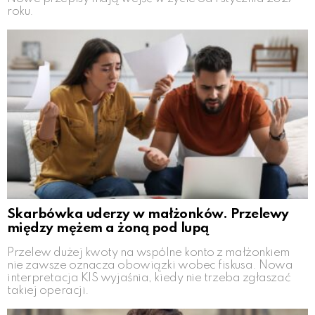
roku.
Skarbówka uderzy w małżonków. Przelewy
między mężem a żoną pod lupą
Przelew dużej kwoty na wspólne konto z małżonkiem
nie zawsze oznacza obowiązki wobec fiskusa. Nowa
interpretacja KIS wyjaśnia, kiedy nie trzeba zgłaszać
takiej operacji.