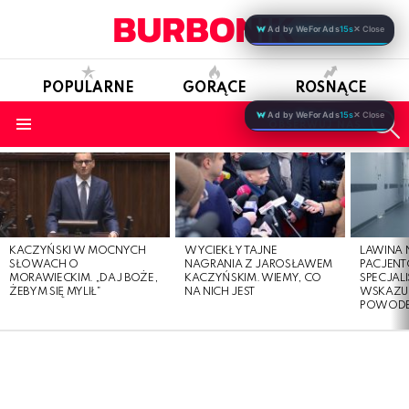
Ad by WeForAds
15s
✕ Close
POPULARNE
GORĄCE
ROSNĄCE
S
Ad by WeForAds
15s
✕ Close
OBSERWUJ NAS
Menu
LATEST
STORIES
KACZYŃSKI W MOCNYCH
WYCIEKŁY TAJNE
LAWINA
SŁOWACH O
NAGRANIA Z JAROSŁAWEM
PACJENT
MORAWIECKIM. „DAJ BOŻE,
KACZYŃSKIM. WIEMY, CO
SPECJALI
ŻEBYM SIĘ MYLIŁ”
NA NICH JEST
WSKAZUJ
POWOD