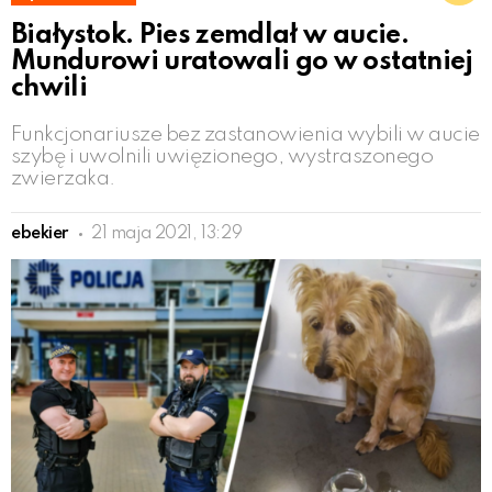
Białystok. Pies zemdlał w aucie.
Mundurowi uratowali go w ostatniej
chwili
Funkcjonariusze bez zastanowienia wybili w aucie
szybę i uwolnili uwięzionego, wystraszonego
zwierzaka.
ebekier
21 maja 2021, 13:29