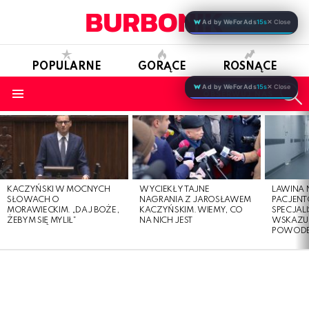
Ad by WeForAds
15s
✕ Close
POPULARNE
GORĄCE
ROSNĄCE
S
Ad by WeForAds
15s
✕ Close
OBSERWUJ NAS
Menu
LATEST
STORIES
KACZYŃSKI W MOCNYCH
WYCIEKŁY TAJNE
LAWINA
SŁOWACH O
NAGRANIA Z JAROSŁAWEM
PACJENT
MORAWIECKIM. „DAJ BOŻE,
KACZYŃSKIM. WIEMY, CO
SPECJALI
ŻEBYM SIĘ MYLIŁ”
NA NICH JEST
WSKAZUJ
POWOD