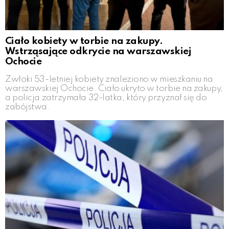
Ciało kobiety w torbie na zakupy.
Wstrząsające odkrycie na warszawskiej
Ochocie
Zwłoki 53-letniej kobiety znaleziono w mieszkaniu na
warszawskiej Ochocie. Ciało ukryto w torbie na zakupy,
a policja zatrzymała 32-latka, który przyznał się do
zabójstwa.