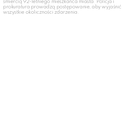
śmiercią 92-letniego mieszkańca miasta. Policja i
prokuratura prowadzą postępowanie, aby wyjaśnić
wszystkie okoliczności zdarzenia.