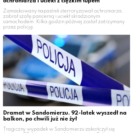
ochroniarza i uciekł z ciężkim łupem
Zamaskowany napastnik sterroryzował ochroniarza,
zabrał szafę pancerną i uciekł skradzionym
samochodem. Kilka godzin później został zatrzymany
przez policję.
Dramat w Sandomierzu. 92-latek wyszedł na
balkon, po chwili już nie żył
Tragiczny wypadek w Sandomierzu zakończył się