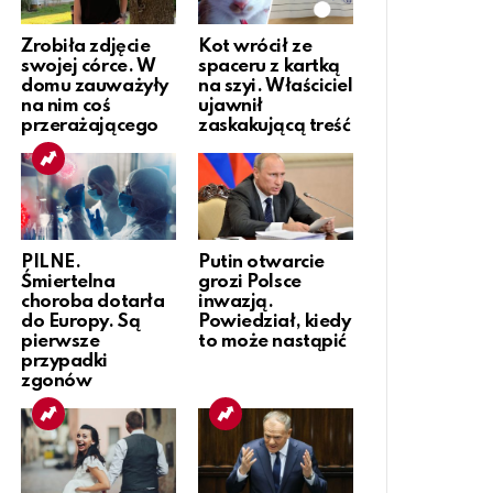
Zrobiła zdjęcie
Kot wrócił ze
swojej córce. W
spaceru z kartką
domu zauważyły
na szyi. Właściciel
na nim coś
ujawnił
przerażającego
zaskakującą treść
PILNE.
Putin otwarcie
Śmiertelna
grozi Polsce
choroba dotarła
inwazją.
do Europy. Są
Powiedział, kiedy
pierwsze
to może nastąpić
przypadki
zgonów