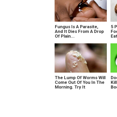
Fungus Is A Parasite,
5 
And It Dies From A Drop
Fo
Of Plain...
Ea
The Lump Of Worms Will
Do
Come Out Of You In The
Kil
Morning. Try It
Bo