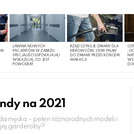
LAWINA NOWYCH
RZĄD SZYKUJE ZMIANY DLA
OST
EM
PACJENTÓW W ZABRZU.
KIEROWCÓW. CENY PALIW
„O
O
SPECJALIŚCI USPOKAJAJĄ I
DO ZMIANY PRZED KOŃCEM
NA
WSKAZUJĄ, CO JEST
WAKACJI
WS
POWODEM
DO
endy na 2021
moda męska – pełen różnorodnych modeli i
jej garderoby?