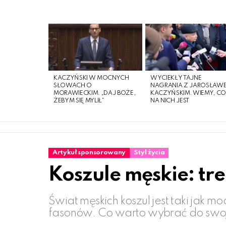
LATEST
STORIES
KACZYŃSKI W MOCNYCH
WYCIEKŁY TAJNE
SŁOWACH O
NAGRANIA Z JAROSŁAW
MORAWIECKIM. „DAJ BOŻE,
KACZYŃSKIM. WIEMY, C
ŻEBYM SIĘ MYLIŁ”
NA NICH JEST
Artykuł sponsorowany
Styl życia
Koszule męskie: tr
Świat męskich koszul jest taki jak 
fasonów. Co warto wybrać do swo