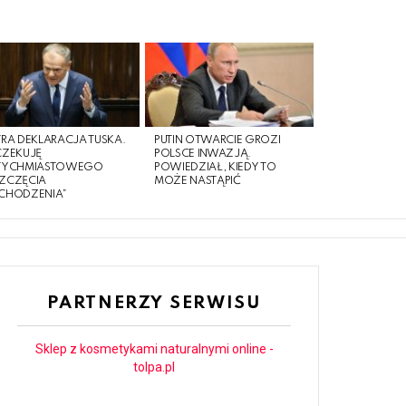
RA DEKLARACJA TUSKA.
PUTIN OTWARCIE GROZI
CZEKUJĘ
POLSCE INWAZJĄ.
TYCHMIASTOWEGO
POWIEDZIAŁ, KIEDY TO
ZCZĘCIA
MOŻE NASTĄPIĆ
CHODZENIA”
PARTNERZY SERWISU
Sklep z kosmetykami naturalnymi online -
tolpa.pl