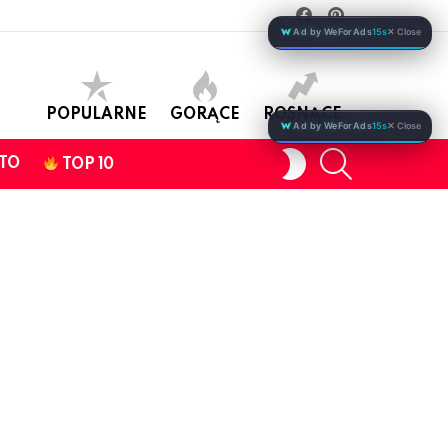
facebook
pinterest
Ad by WeForAds
15s
✕ Close
POPULARNE
GORĄCE
ROSNĄCE
Ad by WeForAds
15s
✕ Close
SEARCH
SWITCH
TO
TOP 10
SKIN