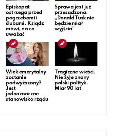
Episkopat
Sprawa jest już
ostrzega przed
przesądzona.
pogrzebami i
„Donald Tusk nie
ślubami. Ksiądz
będzie miał
mówi, na co
wyjścia”
uważać
Wiek emerytalny
Tragiczne wieści.
zostanie
Nie żyje znany
podwyższony?
polski polityk.
Jest
Miał 90 lat
jednoznaczne
stanowisko rządu