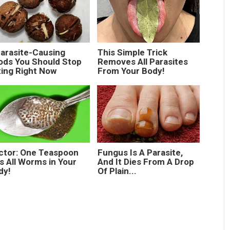
Parasite-Causing
This Simple Trick
ods You Should Stop
Removes All Parasites
ting Right Now
From Your Body!
ctor: One Teaspoon
Fungus Is A Parasite,
ls All Worms in Your
And It Dies From A Drop
dy!
Of Plain...