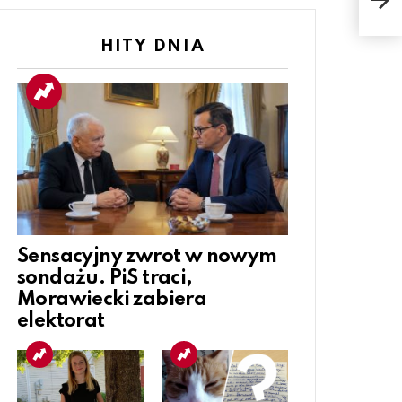
złu
HITY DNIA
Sensacyjny zwrot w nowym
sondażu. PiS traci,
Morawiecki zabiera
elektorat