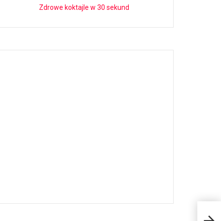
Zdrowe koktajle w 30 sekund
Jar
tra