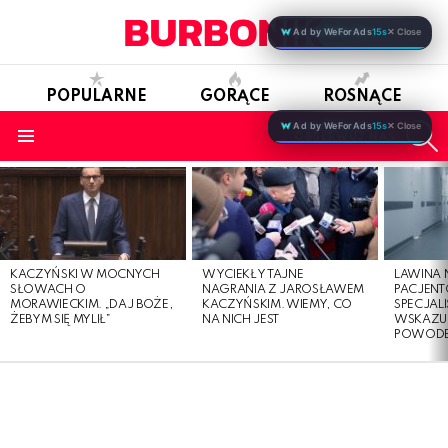
Ad by WeForAds
15s
✕ Close
POPULARNE
GORĄCE
ROSNĄCE
S
Ad by WeForAds
15s
✕ Close
OBSERWUJ NAS
Menu
LATEST
STORIES
KACZYŃSKI W MOCNYCH
WYCIEKŁY TAJNE
LAWINA
SŁOWACH O
NAGRANIA Z JAROSŁAWEM
PACJENT
MORAWIECKIM. „DAJ BOŻE,
KACZYŃSKIM. WIEMY, CO
SPECJALI
ŻEBYM SIĘ MYLIŁ”
NA NICH JEST
WSKAZUJ
POWOD