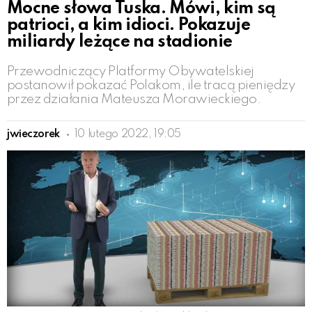
Mocne słowa Tuska. Mówi, kim są
patrioci, a kim idioci. Pokazuje
miliardy leżące na stadionie
Przewodniczący Platformy Obywatelskiej
postanowił pokazać Polakom, ile tracą pieniędzy
przez działania Mateusza Morawieckiego.
jwieczorek
10 lutego 2022, 19:05