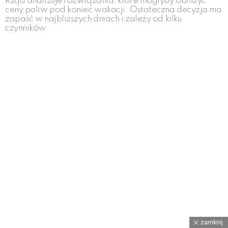
Rząd analizuje rozwiązania, które mogłyby obniżyć
ceny paliw pod koniec wakacji. Ostateczna decyzja ma
zapaść w najbliższych dniach i zależy od kilku
czynników.
zamknij