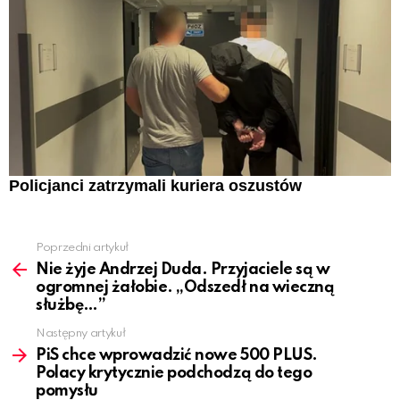
Policjanci zatrzymali kuriera oszustów
Poprzedni artykuł
See
more
Nie żyje Andrzej Duda. Przyjaciele są w
ogromnej żałobie. „Odszedł na wieczną
służbę…”
Następny artykuł
PiS chce wprowadzić nowe 500 PLUS.
Polacy krytycznie podchodzą do tego
pomysłu