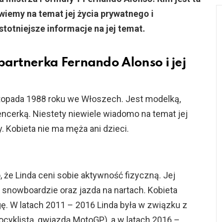
wiemy na temat jej życia prywatnego i
otniejsze informacje na jej temat.
partnerka Fernando Alonso i jej
listopada 1988 roku we Włoszech. Jest modelką,
encerką. Niestety niewiele wiadomo na temat jej
y. Kobieta nie ma męża ani dzieci.
, że Linda ceni sobie aktywność fizyczną. Jej
 snowboardzie oraz jazda na nartach. Kobieta
gę. W latach 2011 – 2016 Linda była w związku z
cyklistą, gwiazdą MotoGP), a w latach 2016 –