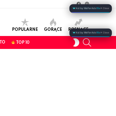
facebook
pinterest
Ad by WeForAds
15s
✕ Close
POPULARNE
GORĄCE
ROSNĄCE
Ad by WeForAds
15s
✕ Close
SEARCH
SWITCH
TO
TOP 10
SKIN