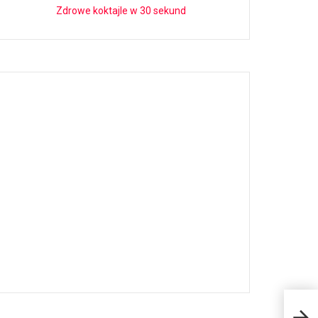
Zdrowe koktajle w 30 sekund
PILN
kob