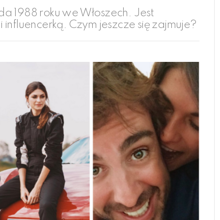
opada 1988 roku we Włoszech. Jest
 influencerką. Czym jeszcze się zajmuje?