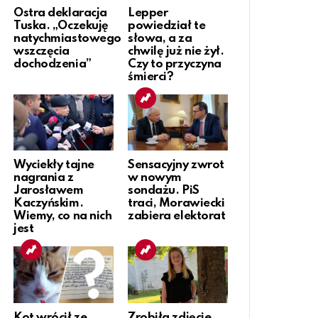
Ostra deklaracja
Lepper
Tuska. „Oczekuję
powiedział te
natychmiastowego
słowa, a za
wszczęcia
chwilę już nie żył.
dochodzenia”
Czy to przyczyna
śmierci?
Wyciekły tajne
Sensacyjny zwrot
nagrania z
w nowym
Jarosławem
sondażu. PiS
Kaczyńskim.
traci, Morawiecki
Wiemy, co na nich
zabiera elektorat
jest
Kot wrócił ze
Zrobiła zdjęcie