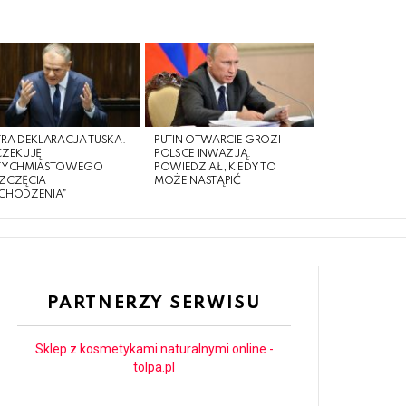
RA DEKLARACJA TUSKA.
PUTIN OTWARCIE GROZI
CZEKUJĘ
POLSCE INWAZJĄ.
TYCHMIASTOWEGO
POWIEDZIAŁ, KIEDY TO
ZCZĘCIA
MOŻE NASTĄPIĆ
CHODZENIA”
PARTNERZY SERWISU
Sklep z kosmetykami naturalnymi online -
tolpa.pl