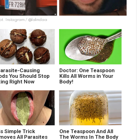
ot. Instagram / @lalindaa
Parasite-Causing
Doctor: One Teaspoon
ods You Should Stop
Kills All Worms in Your
ting Right Now
Body!
s Simple Trick
One Teaspoon And All
moves All Parasites
The Worms In The Body