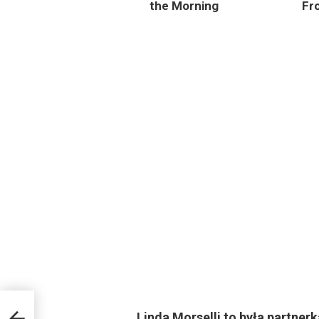
the Morning
Fr
mak,
Linda Morselli to była partner
 Jak