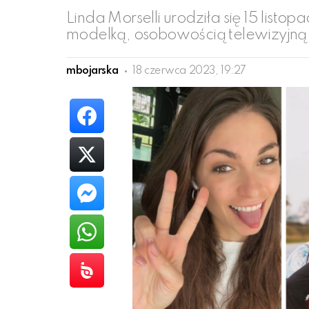
Linda Morselli urodziła się 15 list
modelką, osobowością telewizyjną i
mbojarska
18 czerwca 2023, 19:27