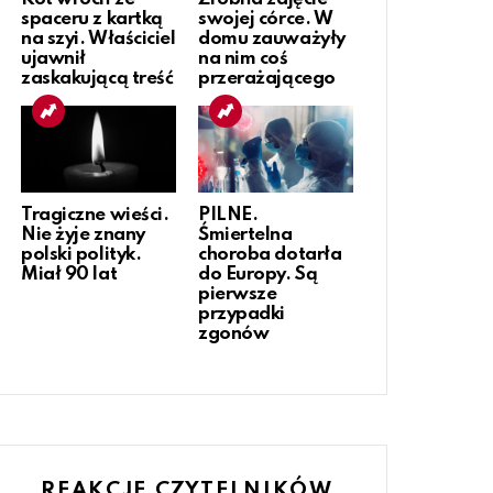
spaceru z kartką
swojej córce. W
na szyi. Właściciel
domu zauważyły
ujawnił
na nim coś
zaskakującą treść
przerażającego
Tragiczne wieści.
PILNE.
Nie żyje znany
Śmiertelna
polski polityk.
choroba dotarła
Miał 90 lat
do Europy. Są
pierwsze
przypadki
zgonów
REAKCJE CZYTELNIKÓW