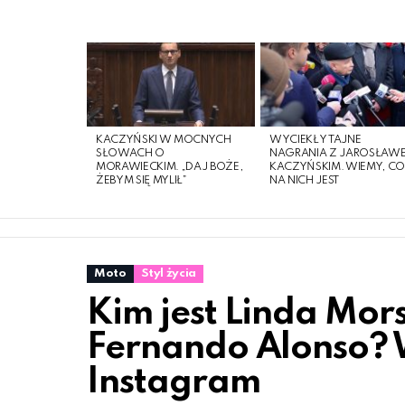
LATEST
STORIES
KACZYŃSKI W MOCNYCH
WYCIEKŁY TAJNE
SŁOWACH O
NAGRANIA Z JAROSŁAW
MORAWIECKIM. „DAJ BOŻE,
KACZYŃSKIM. WIEMY, C
ŻEBYM SIĘ MYLIŁ”
NA NICH JEST
Moto
Styl życia
Kim jest Linda Mors
Fernando Alonso? W
Instagram