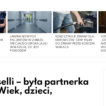
LAWINA NOWYCH
RZĄD SZYKUJE ZMIANY DLA
OST
EM
PACJENTÓW W ZABRZU.
KIEROWCÓW. CENY PALIW
„O
O
SPECJALIŚCI USPOKAJAJĄ I
DO ZMIANY PRZED KOŃCEM
NA
WSKAZUJĄ, CO JEST
WAKACJI
WS
POWODEM
DO
elli – była partnerka
iek, dzieci,