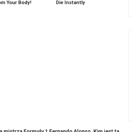
om Your Body!
Die Instantly
ka mistrza Formuły 1 Fernando Alonso. Kim jest ta