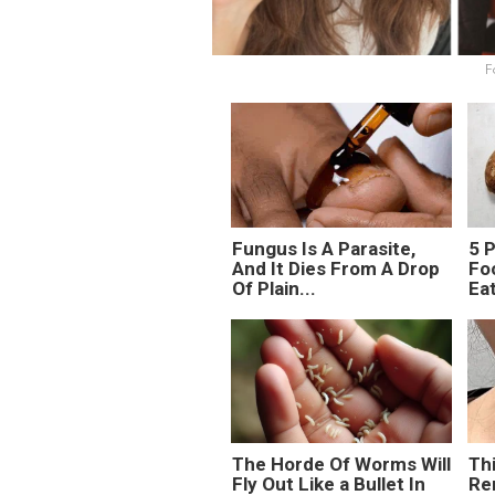
F
Fungus Is A Parasite,
5 
And It Dies From A Drop
Fo
Of Plain...
Ea
The Horde Of Worms Will
Thi
Fly Out Like a Bullet In
Re