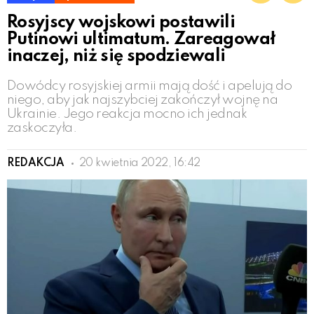
Rosyjscy wojskowi postawili
Putinowi ultimatum. Zareagował
inaczej, niż się spodziewali
Dowódcy rosyjskiej armii mają dość i apelują do
niego, aby jak najszybciej zakończył wojnę na
Ukrainie. Jego reakcja mocno ich jednak
zaskoczyła.
REDAKCJA
20 kwietnia 2022, 16:42