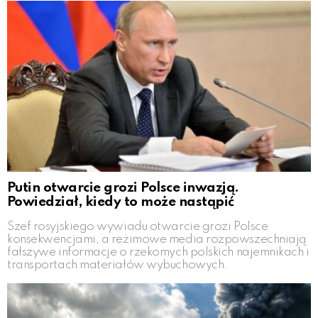
Putin otwarcie grozi Polsce inwazją.
Powiedział, kiedy to może nastąpić
Szef rosyjskiego wywiadu otwarcie grozi Polsce
konsekwencjami, a reżimowe media rozpowszechniają
fałszywe informacje o rzekomych polskich najemnikach i
transportach materiałów wybuchowych.