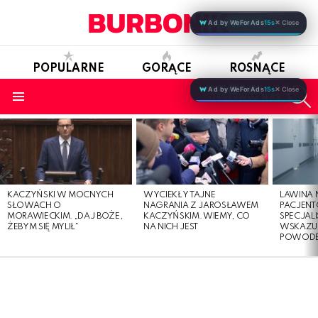
Ad by WeForAds
15s
✕ Close
POPULARNE
GORĄCE
ROSNĄCE
S
Ad by WeForAds
15s
✕ Close
OBSERWUJ NAS
Menu
LATEST
STORIES
KACZYŃSKI W MOCNYCH
WYCIEKŁY TAJNE
LAWINA
SŁOWACH O
NAGRANIA Z JAROSŁAWEM
PACJENT
MORAWIECKIM. „DAJ BOŻE,
KACZYŃSKIM. WIEMY, CO
SPECJALI
ŻEBYM SIĘ MYLIŁ”
NA NICH JEST
WSKAZUJ
POWOD