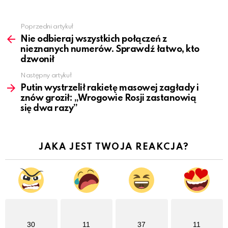
Poprzedni artykuł
See
more
Nie odbieraj wszystkich połączeń z
nieznanych numerów. Sprawdź łatwo, kto
dzwonił
Następny artykuł
Putin wystrzelił rakietę masowej zagłady i
znów groził: „Wrogowie Rosji zastanowią
się dwa razy”
JAKA JEST TWOJA REAKCJA?
30
11
37
11