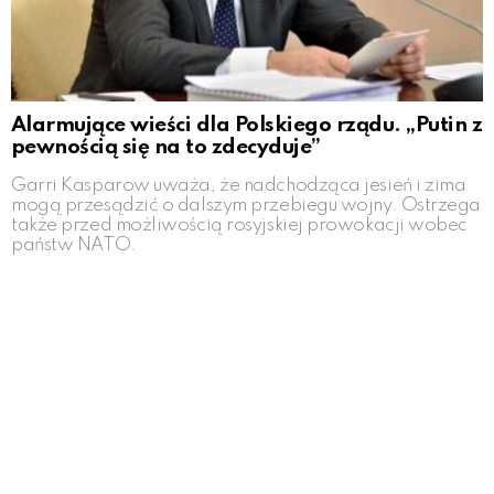
Alarmujące wieści dla Polskiego rządu. „Putin z
pewnością się na to zdecyduje”
Garri Kasparow uważa, że nadchodząca jesień i zima
mogą przesądzić o dalszym przebiegu wojny. Ostrzega
także przed możliwością rosyjskiej prowokacji wobec
państw NATO.