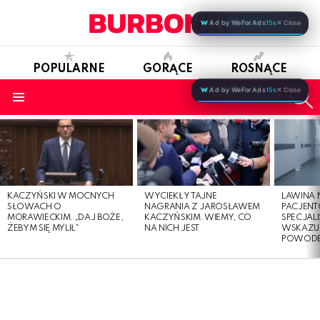
Ad by WeForAds
15s
✕ Close
POPULARNE
GORĄCE
ROSNĄCE
S
Ad by WeForAds
15s
✕ Close
OBSERWUJ NAS
Menu
LATEST
STORIES
KACZYŃSKI W MOCNYCH
WYCIEKŁY TAJNE
LAWINA
SŁOWACH O
NAGRANIA Z JAROSŁAWEM
PACJENT
MORAWIECKIM. „DAJ BOŻE,
KACZYŃSKIM. WIEMY, CO
SPECJALI
ŻEBYM SIĘ MYLIŁ”
NA NICH JEST
WSKAZUJ
POWOD