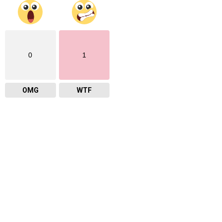
0
1
OMG
WTF