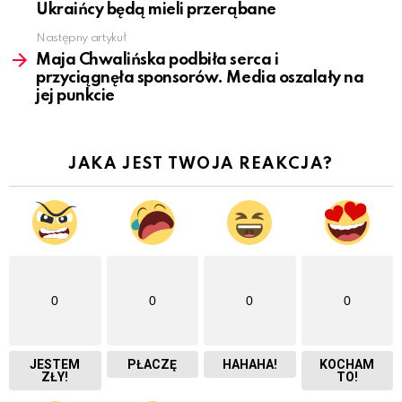
Ukraińcy będą mieli przerąbane
Następny artykuł
Maja Chwalińska podbiła serca i
przyciągnęła sponsorów. Media oszalały na
jej punkcie
JAKA JEST TWOJA REAKCJA?
0
0
0
0
JESTEM
PŁACZĘ
HAHAHA!
KOCHAM
ZŁY!
TO!