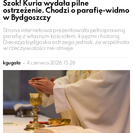
Szok! Kuria wydała pilne
ostrzeżenie. Chodzi o parafię-widmo
w Bydgoszczy
Strona internetowa prezentowała pełnoprawną
parafię z własnym kościołem, księżmi i historią.
Diecezja bydgoska ostrzega jednak, że wspólnota
w rzeczywistości nie istnieje.
kgugała
4 czerwca 2026, 15:26