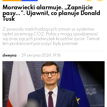
Morawiecki alarmuje. „Zapnijcie
pasy…”. Ujawnił, co planuje Donald
Tusk
Z powodu nadchodzących zmian w systemie
opłat za emisję CO2, Polacy mogą spodziewać
się znaczących podwyżek kosztów życia. Temat
ten postanowił poruszyć były premier.
dweyna
29 sierpnia 2024, 19:16