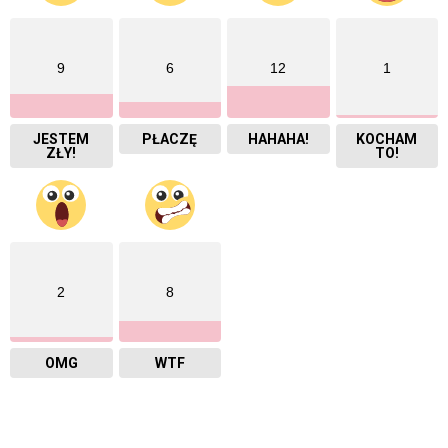
9
6
12
1
JESTEM
PŁACZĘ
HAHAHA!
KOCHAM
ZŁY!
TO!
2
8
OMG
WTF