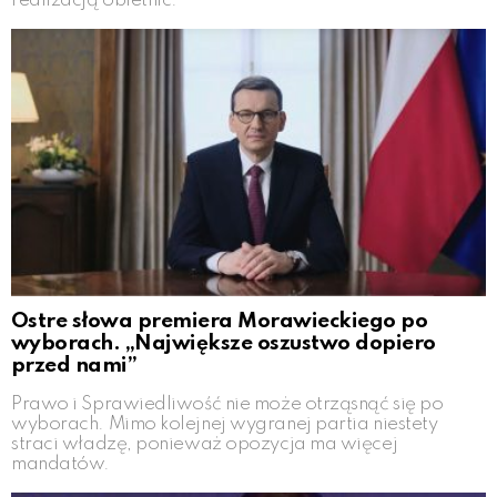
realizacją obietnic.
Ostre słowa premiera Morawieckiego po
wyborach. „Największe oszustwo dopiero
przed nami”
Prawo i Sprawiedliwość nie może otrząsnąć się po
wyborach. Mimo kolejnej wygranej partia niestety
straci władzę, ponieważ opozycja ma więcej
mandatów.