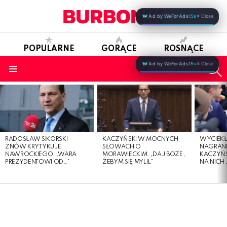
Ad by WeForAds
15s
✕ Close
POPULARNE
GORĄCE
ROSNĄCE
S
Ad by WeForAds
15s
✕ Close
OBSERWUJ NAS
Menu
LATEST
STORIES
RADOSŁAW SIKORSKI
KACZYŃSKI W MOCNYCH
WYCIEKŁ
ZNÓW KRYTYKUJE
SŁOWACH O
NAGRAN
NAWROCKIEGO. „WARA
MORAWIECKIM. „DAJ BOŻE,
KACZYŃS
PREZYDENTOWI OD…”
ŻEBYM SIĘ MYLIŁ”
NA NICH 