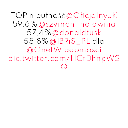
TOP nieufność
@OficjalnyJK
59,6%
@szymon_holownia
57,4%
@donaldtusk
55,8%
@IBRiS_PL
dla
@OnetWiadomosci
pic.twitter.com/HCrDhnpW2
Q