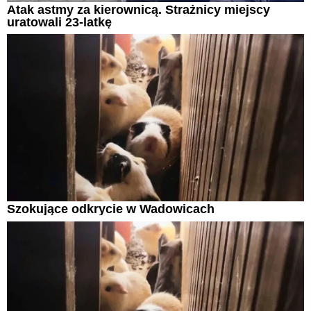
Atak astmy za kierownicą. Strażnicy miejscy
uratowali 23-latkę
Szokujące odkrycie w Wadowicach