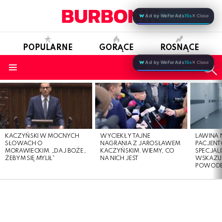
Ad by WeForAds
15s
✕ Close
POPULARNE
GORĄCE
ROSNĄCE
S
Ad by WeForAds
15s
✕ Close
OBSERWUJ NAS
Menu
LATEST
STORIES
KACZYŃSKI W MOCNYCH
WYCIEKŁY TAJNE
LAWINA
SŁOWACH O
NAGRANIA Z JAROSŁAWEM
PACJENT
MORAWIECKIM. „DAJ BOŻE,
KACZYŃSKIM. WIEMY, CO
SPECJALI
ŻEBYM SIĘ MYLIŁ”
NA NICH JEST
WSKAZUJ
POWOD