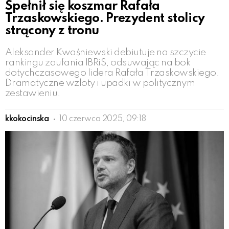
Spełnił się koszmar Rafała
Trzaskowskiego. Prezydent stolicy
strącony z tronu
Aleksander Kwaśniewski debiutuje na szczycie
rankingu zaufania IBRiS, odsuwając na bok
dotychczasowego lidera Rafała Trzaskowskiego.
Dramatyczne wzloty i upadki w politycznym
zestawieniu.
kkokocinska
10 czerwca 2025, 09:18