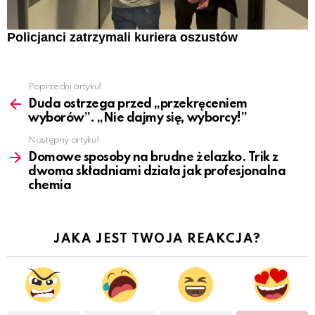
Policjanci zatrzymali kuriera oszustów
Poprzedni artykuł
See
more
Duda ostrzega przed „przekręceniem
wyborów”. „Nie dajmy się, wyborcy!”
Następny artykuł
Domowe sposoby na brudne żelazko. Trik z
dwoma składniami działa jak profesjonalna
chemia
JAKA JEST TWOJA REAKCJA?