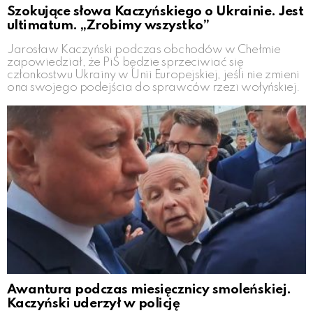
Szokujące słowa Kaczyńskiego o Ukrainie. Jest
ultimatum. „Zrobimy wszystko”
Jarosław Kaczyński podczas obchodów w Chełmie
zapowiedział, że PiS będzie sprzeciwiać się
członkostwu Ukrainy w Unii Europejskiej, jeśli nie zmieni
ona swojego podejścia do sprawców rzezi wołyńskiej.
Awantura podczas miesięcznicy smoleńskiej.
Kaczyński uderzył w policję