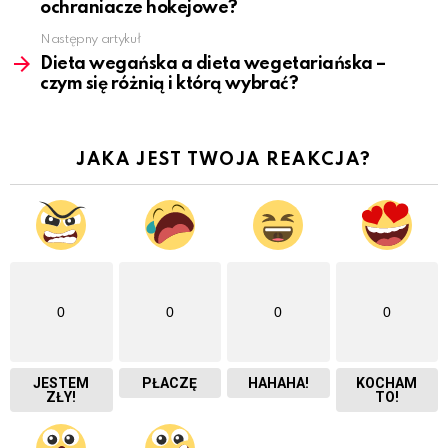
ochraniacze hokejowe?
Następny artykuł
Dieta wegańska a dieta wegetariańska –
czym się różnią i którą wybrać?
JAKA JEST TWOJA REAKCJA?
0
0
0
0
JESTEM
PŁACZĘ
HAHAHA!
KOCHAM
ZŁY!
TO!