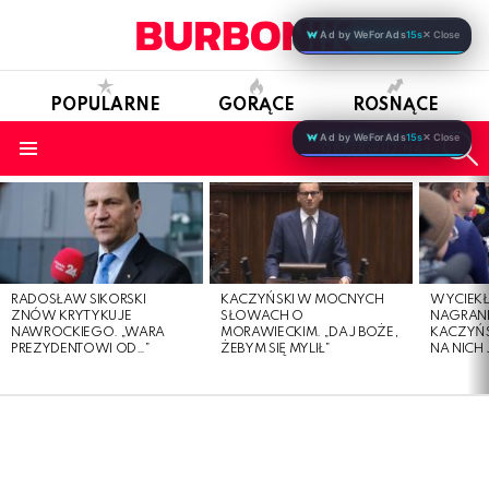
Ad by WeForAds
15s
✕ Close
POPULARNE
GORĄCE
ROSNĄCE
S
Ad by WeForAds
15s
✕ Close
OBSERWUJ NAS
Menu
LATEST
STORIES
RADOSŁAW SIKORSKI
KACZYŃSKI W MOCNYCH
WYCIEKŁ
ZNÓW KRYTYKUJE
SŁOWACH O
NAGRAN
NAWROCKIEGO. „WARA
MORAWIECKIM. „DAJ BOŻE,
KACZYŃS
PREZYDENTOWI OD…”
ŻEBYM SIĘ MYLIŁ”
NA NICH 