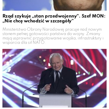
Rząd szykuje „stan przedwojenny”. Szef MON:
„Nie chcę wchodzić w szczegóły”
Ministerstwo Obrony Narodowej pracuje nad nowym
stanem pełnej gotowości państwa do wojny. Zmiany
mają usprawnić przygotowanie wojska, infrastruktury i
wsparcia dla sił NATO.