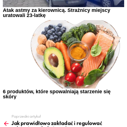
Atak astmy za kierownicą. Strażnicy miejscy
uratowali 23-latkę
6 produktów, które spowalniają starzenie się
skóry
Poprzedni artykuł
See
more
Jak prawidłowo zakładać i regulować