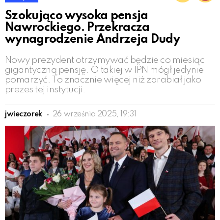
Szokująco wysoka pensja
Nawrockiego. Przekracza
wynagrodzenie Andrzeja Dudy
Nowy prezydent otrzymywać będzie co miesiąc
gigantyczną pensję. O takiej w IPN mógł jedynie
pomarzyć. To znacznie więcej niż zarabiał jako
prezes tej instytucji.
jwieczorek
26 września 2025, 19:31