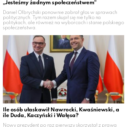
„Jesteśmy żadnym społeczeństwem”
Daniel Olbrychski ponownie zabrał głos w sprawach
politycznych. Tym razem skupił się nie tylko na
politykach, ale również na wyborcach i stanie polskiego
społeczeństwa.
Ile osób ułaskawił Nawrocki, Kwaśniewski, a
ile Duda, Kaczyński i Wałęsa?
Nowy prezydent po raz pierwszy skorzystał z prawa