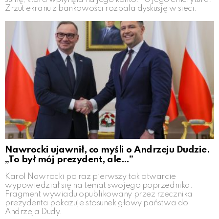
Zrzut ekranu z bankowości rozpala dyskusję w sieci.
Nawrocki ujawnił, co myśli o Andrzeju Dudzie.
„To był mój prezydent, ale…”
Karol Nawrocki po raz pierwszy tak otwarcie
wypowiedział się na temat swojego poprzednika.
Fragment wywiadu opublikowany przez rzecznika
prezydenta pokazuje stosunek głowy państwa do
Andrzeja Dudy.