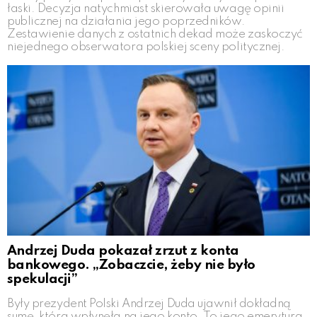
łaski. Decyzja natychmiast skierowała uwagę opinii
publicznej na działania jego poprzedników.
Zestawienie danych z ostatnich dekad może zaskoczyć
niejednego obserwatora polskiej sceny politycznej.
Andrzej Duda pokazał zrzut z konta
bankowego. „Zobaczcie, żeby nie było
spekulacji”
Były prezydent Polski Andrzej Duda ujawnił dokładną
sumę, która wpłynęła na jego konto. To jego emerytura.