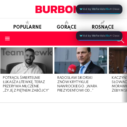
Ad by WeForAds
15s
✕ Close
POPULARNE
GORĄCE
ROSNĄCE
S
Ad by WeForAds
15s
✕ Close
OBSERWUJ NAS
Menu
LATEST
STORIES
POTRĄCIŁ ŚMIERTELNIE
RADOSŁAW SIKORSKI
KACZYŃ
ŁUKASZA LITEWKĘ. TERAZ
ZNÓW KRYTYKUJE
SŁOWAC
PRZERYWA MILCZENIE.
NAWROCKIEGO. „WARA
MORAWIE
„ŻYJĘ Z PIĘTNEM ZABÓJCY”
PREZYDENTOWI OD…”
ŻEBYM SI