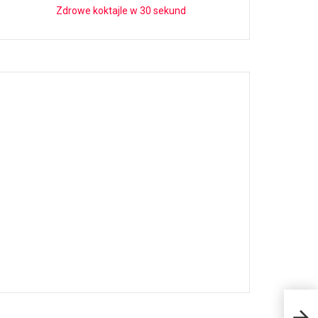
Zdrowe koktajle w 30 sekund
Nad
205