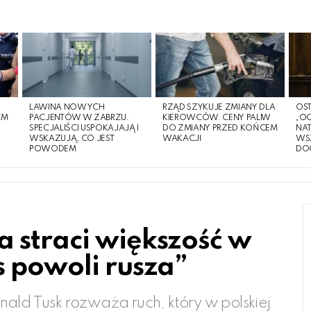
LAWINA NOWYCH
RZĄD SZYKUJE ZMIANY DLA
OST
EM
PACJENTÓW W ZABRZU.
KIEROWCÓW. CENY PALIW
„O
O
SPECJALIŚCI USPOKAJAJĄ I
DO ZMIANY PRZED KOŃCEM
NA
WSKAZUJĄ, CO JEST
WAKACJI
WS
POWODEM
DO
 straci większość w
s powoli rusza”
ald Tusk rozważa ruch, który w polskiej