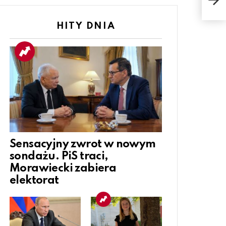
szef
HITY DNIA
Sensacyjny zwrot w nowym
sondażu. PiS traci,
Morawiecki zabiera
elektorat