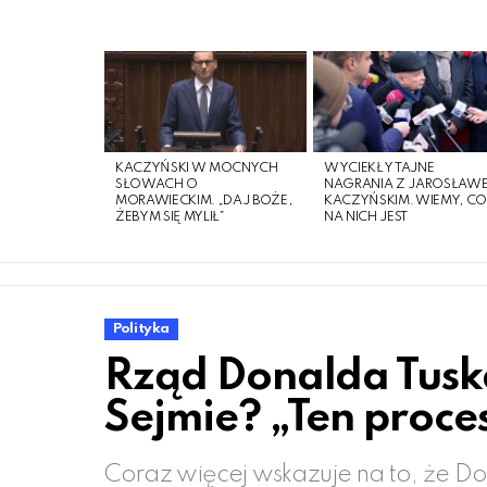
LATEST
STORIES
KACZYŃSKI W MOCNYCH
WYCIEKŁY TAJNE
SŁOWACH O
NAGRANIA Z JAROSŁAW
MORAWIECKIM. „DAJ BOŻE,
KACZYŃSKIM. WIEMY, C
ŻEBYM SIĘ MYLIŁ”
NA NICH JEST
Polityka
Rząd Donalda Tuska
Sejmie? „Ten proce
Coraz więcej wskazuje na to, że Don