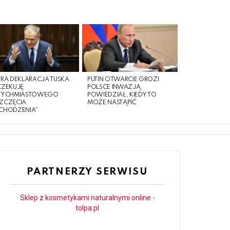
RA DEKLARACJA TUSKA.
PUTIN OTWARCIE GROZI
CZEKUJĘ
POLSCE INWAZJĄ.
TYCHMIASTOWEGO
POWIEDZIAŁ, KIEDY TO
ZCZĘCIA
MOŻE NASTĄPIĆ
CHODZENIA”
PARTNERZY SERWISU
Sklep z kosmetykami naturalnymi online -
tolpa.pl