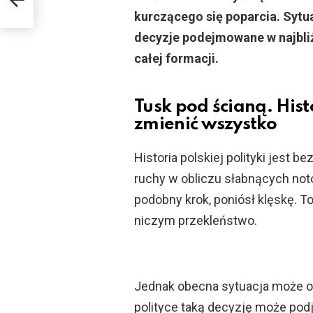
kurczącego się poparcia. Sytua
decyzje podejmowane w najbl
całej formacji.
Tusk pod ścianą. His
zmienić wszystko
Historia polskiej polityki jest 
ruchy w obliczu słabnących not
podobny krok, poniósł klęskę. T
niczym przekleństwo.
Jednak obecna sytuacja może ok
polityce taką decyzję może podj