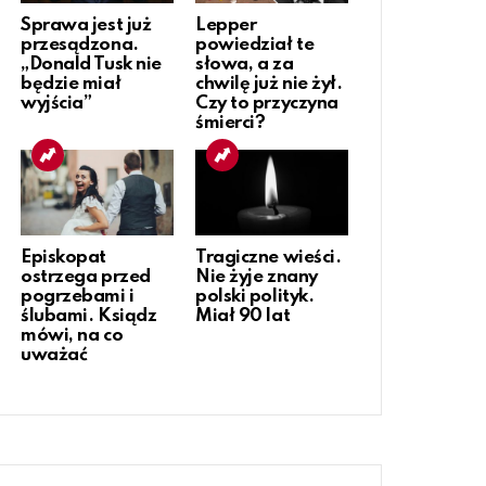
Sprawa jest już
Lepper
przesądzona.
powiedział te
„Donald Tusk nie
słowa, a za
będzie miał
chwilę już nie żył.
wyjścia”
Czy to przyczyna
śmierci?
Episkopat
Tragiczne wieści.
ostrzega przed
Nie żyje znany
pogrzebami i
polski polityk.
ślubami. Ksiądz
Miał 90 lat
mówi, na co
uważać