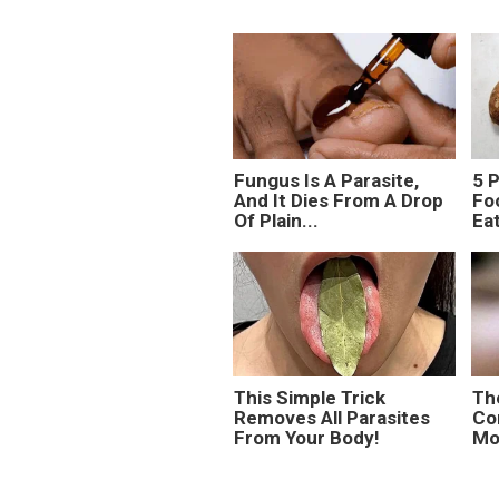
Fungus Is A Parasite,
5 
And It Dies From A Drop
Fo
Of Plain...
Ea
This Simple Trick
Th
Removes All Parasites
Co
From Your Body!
Mor