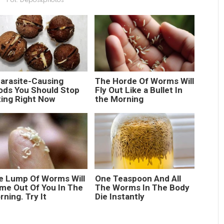
Fot. Depositphotos
Parasite-Causing
The Horde Of Worms Will
ods You Should Stop
Fly Out Like a Bullet In
ting Right Now
the Morning
e Lump Of Worms Will
One Teaspoon And All
me Out Of You In The
The Worms In The Body
ning. Try It
Die Instantly