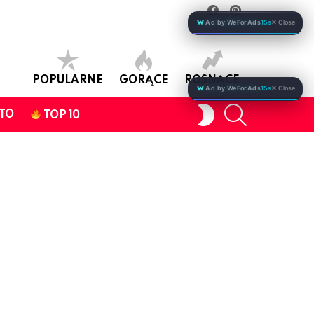
facebook
pinterest
Ad by WeForAds
15s
✕ Close
POPULARNE
GORĄCE
ROSNĄCE
Ad by WeForAds
15s
✕ Close
SEARCH
SWITCH
TO
TOP 10
SKIN