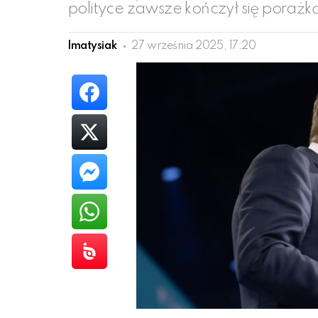
polityce zawsze kończył się porażk
lmatysiak
27 września 2025, 17:20