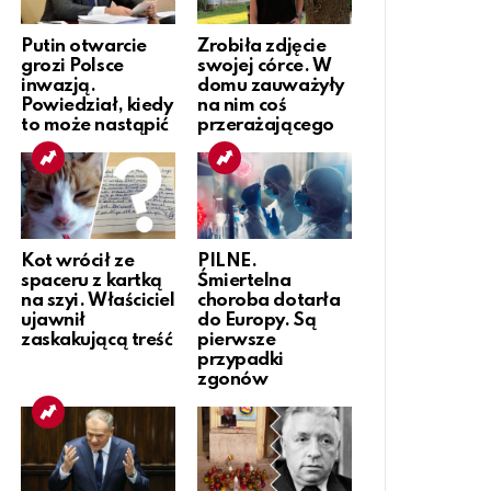
Putin otwarcie
Zrobiła zdjęcie
grozi Polsce
swojej córce. W
inwazją.
domu zauważyły
Powiedział, kiedy
na nim coś
to może nastąpić
przerażającego
Kot wrócił ze
PILNE.
spaceru z kartką
Śmiertelna
na szyi. Właściciel
choroba dotarła
ujawnił
do Europy. Są
zaskakującą treść
pierwsze
przypadki
zgonów