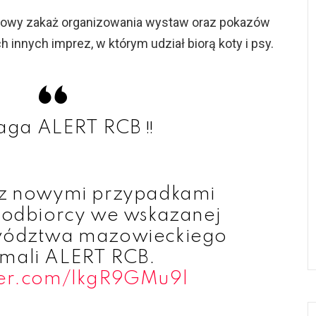
wy zakaż organizowania wystaw oraz pokazów
 innych imprez, w którym udział biorą koty i psy.
aga ALERT RCB ‼
z nowymi przypadkami
, odbiorcy we wskazanej
wództwa mazowieckiego
ymali ALERT RCB.
tter.com/lkgR9GMu9l