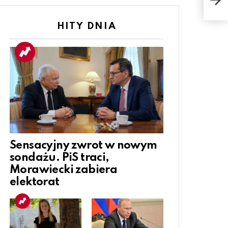
i dl
HITY DNIA
Sensacyjny zwrot w nowym
sondażu. PiS traci,
Morawiecki zabiera
elektorat