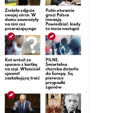
Zrobiła zdjęcie
Putin otwarcie
swojej córce. W
grozi Polsce
domu zauważyły
inwazją.
na nim coś
Powiedział, kiedy
przerażającego
to może nastąpić
Kot wrócił ze
PILNE.
spaceru z kartką
Śmiertelna
na szyi. Właściciel
choroba dotarła
ujawnił
do Europy. Są
zaskakującą treść
pierwsze
przypadki
zgonów