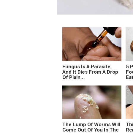
Fungus Is A Parasite,
5 
And It Dies From A Drop
Fo
Of Plain...
Ea
The Lump Of Worms Will
Thi
Come Out Of You In The
Re