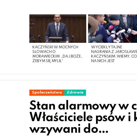
LATEST
STORIES
KACZYŃSKI W MOCNYCH
WYCIEKŁY TAJNE
SŁOWACH O
NAGRANIA Z JAROSŁAW
MORAWIECKIM. „DAJ BOŻE,
KACZYŃSKIM. WIEMY, C
ŻEBYM SIĘ MYLIŁ”
NA NICH JEST
Społeczeństwo
Zdrowie
Stan alarmowy w ca
Właściciele psów 
wzywani do…