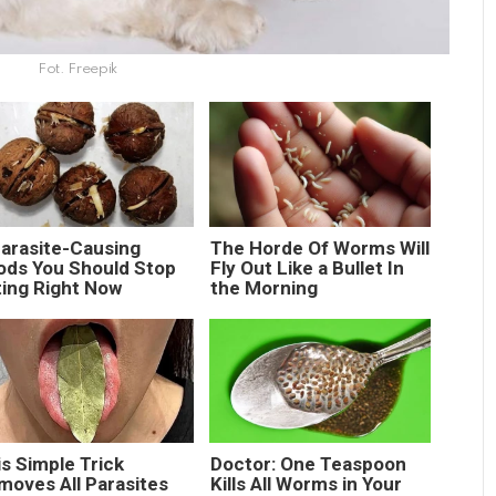
Fot. Freepik
Parasite-Causing
The Horde Of Worms Will
ods You Should Stop
Fly Out Like a Bullet In
ting Right Now
the Morning
s Simple Trick
Doctor: One Teaspoon
moves All Parasites
Kills All Worms in Your