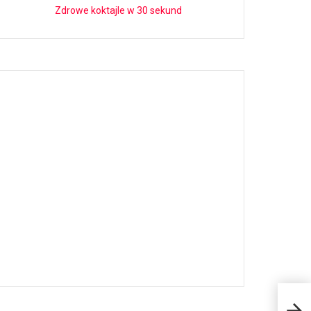
Zdrowe koktajle w 30 sekund
Zmar
na z