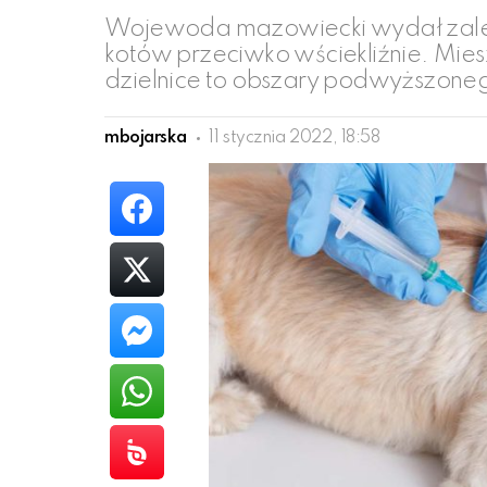
Wojewoda mazowiecki wydał zale
kotów przeciwko wściekliźnie. Mies
dzielnice to obszary podwyższoneg
mbojarska
11 stycznia 2022, 18:58