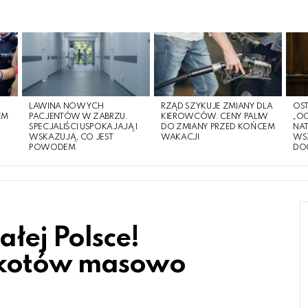
LAWINA NOWYCH
RZĄD SZYKUJE ZMIANY DLA
OST
EM
PACJENTÓW W ZABRZU.
KIEROWCÓW. CENY PALIW
„O
O
SPECJALIŚCI USPOKAJAJĄ I
DO ZMIANY PRZED KOŃCEM
NA
WSKAZUJĄ, CO JEST
WAKACJI
WS
POWODEM
DO
łej Polsce!
i kotów masowo