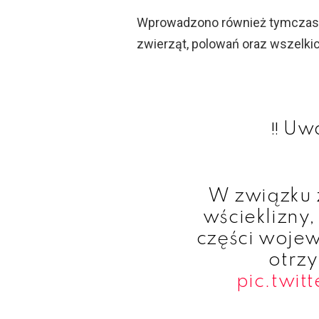
Wprowadzono również tymczaso
zwierząt, polowań oraz wszelkich
‼ Uw
W związku 
wścieklizny
części woje
otrz
pic.twi