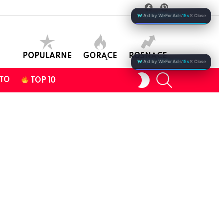
facebook
pinterest
Ad by WeForAds
15s
✕ Close
POPULARNE
GORĄCE
ROSNĄCE
Ad by WeForAds
15s
✕ Close
SEARCH
SWITCH
TO
TOP 10
SKIN