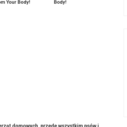
om Your Body!
Body!
erząt domowych, przede wszystkim psów i