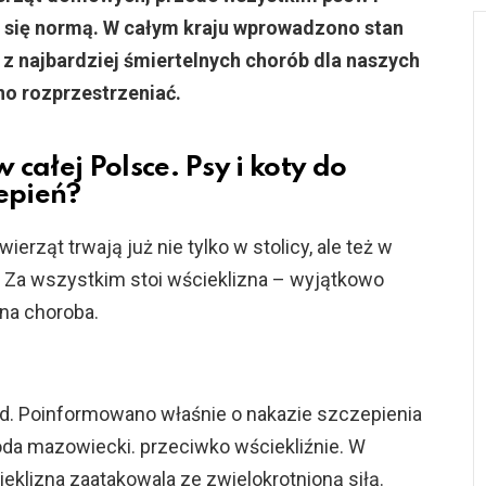
ć się normą. W całym kraju wprowadzono stan
 najbardziej śmiertelnych chorób dla naszych
no rozprzestrzeniać.
 całej Polsce. Psy i koty do
epień?
rząt trwają już nie tylko w stolicy, ale też w
. Za wszystkim stoi wścieklizna – wyjątkowo
lna choroba.
d. Poinformowano właśnie o nakazie szczepienia
da mazowiecki. przeciwko wściekliźnie. W
ieklizna zaatakowala ze zwielokrotnioną siłą.