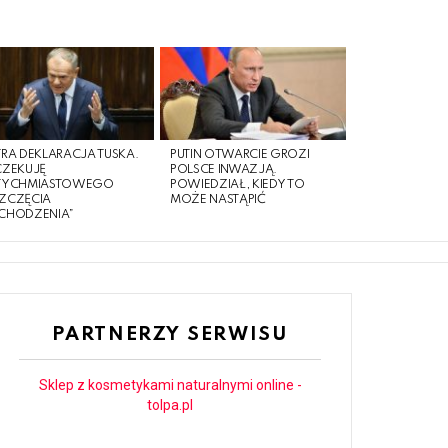
RA DEKLARACJA TUSKA.
PUTIN OTWARCIE GROZI
CZEKUJĘ
POLSCE INWAZJĄ.
TYCHMIASTOWEGO
POWIEDZIAŁ, KIEDY TO
ZCZĘCIA
MOŻE NASTĄPIĆ
CHODZENIA”
PARTNERZY SERWISU
Sklep z kosmetykami naturalnymi online -
tolpa.pl