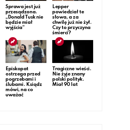
Sprawa jest już
Lepper
przesądzona.
powiedział te
„Donald Tusk nie
słowa, a za
będzie miał
chwilę już nie żył.
wyjścia”
Czy to przyczyna
śmierci?
Episkopat
Tragiczne wieści.
ostrzega przed
Nie żyje znany
pogrzebami i
polski polityk.
ślubami. Ksiądz
Miał 90 lat
mówi, na co
uważać