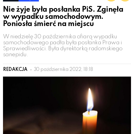
Nie żyje była posłanka PiS. Zginęła
w wypadku samochodowym.
Poniosła śmierć na miejscu
W niedzielę 30 października ofiarą wypadku
samochodowego padła była posłanka Prawa i
Sprawiedliwości. Była dyrektorką radomskiego
sanepidu.
REDAKCJA
30 października 2022, 18:18