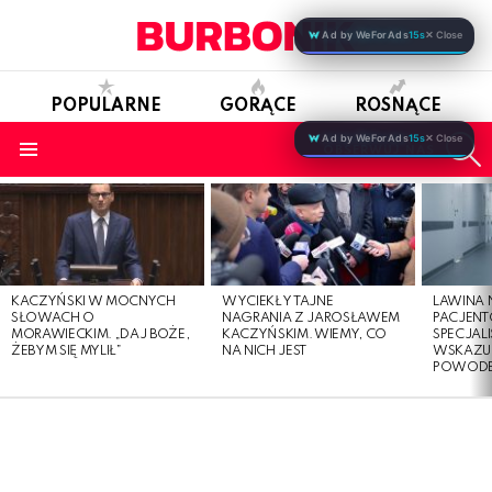
Ad by WeForAds
15s
✕ Close
POPULARNE
GORĄCE
ROSNĄCE
S
Ad by WeForAds
15s
✕ Close
OBSERWUJ NAS
Menu
LATEST
STORIES
KACZYŃSKI W MOCNYCH
WYCIEKŁY TAJNE
LAWINA
SŁOWACH O
NAGRANIA Z JAROSŁAWEM
PACJENT
MORAWIECKIM. „DAJ BOŻE,
KACZYŃSKIM. WIEMY, CO
SPECJALI
ŻEBYM SIĘ MYLIŁ”
NA NICH JEST
WSKAZUJ
POWOD