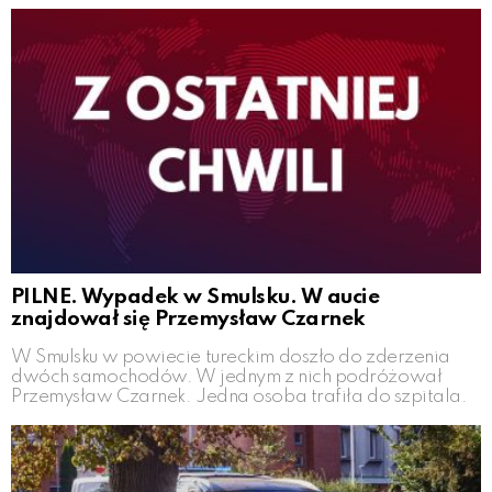
PILNE. Wypadek w Smulsku. W aucie
znajdował się Przemysław Czarnek
W Smulsku w powiecie tureckim doszło do zderzenia
dwóch samochodów. W jednym z nich podróżował
Przemysław Czarnek. Jedna osoba trafiła do szpitala.