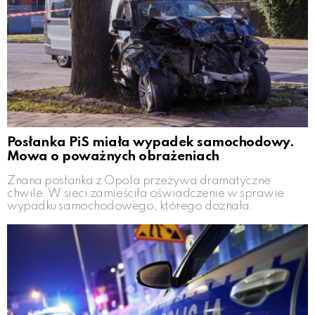
Posłanka PiS miała wypadek samochodowy.
Mowa o poważnych obrażeniach
Znana posłanka z Opola przeżywa dramatyczne
chwile. W sieci zamieściła oświadczenie w sprawie
wypadku samochodowego, którego doznała.