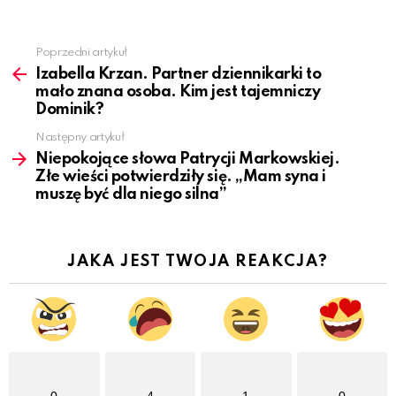
Poprzedni artykuł
See
more
Izabella Krzan. Partner dziennikarki to
mało znana osoba. Kim jest tajemniczy
Dominik?
Następny artykuł
Niepokojące słowa Patrycji Markowskiej.
Złe wieści potwierdziły się. „Mam syna i
muszę być dla niego silna”
JAKA JEST TWOJA REAKCJA?
0
4
1
0