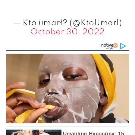
— Kto umarł? (@KtoUmarl)
October 30, 2022
Unveiling Hypocrisy: 15