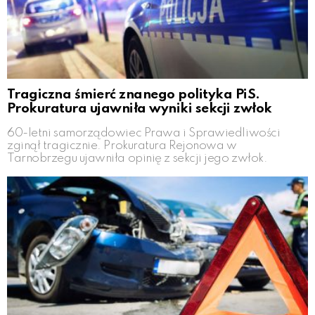
Tragiczna śmierć znanego polityka PiS.
Prokuratura ujawniła wyniki sekcji zwłok
60-letni samorządowiec Prawa i Sprawiedliwości
zginął tragicznie. Prokuratura Rejonowa w
Tarnobrzegu ujawniła opinię z sekcji jego zwłok.