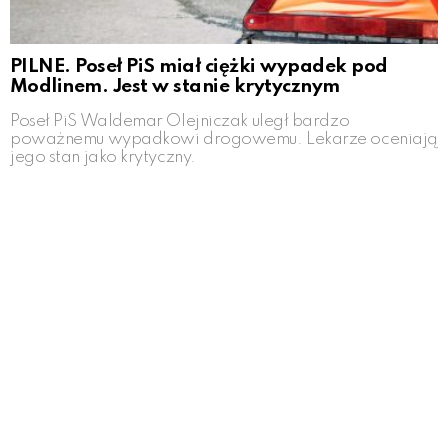
PILNE. Poseł PiS miał ciężki wypadek pod
Modlinem. Jest w stanie krytycznym
Poseł PiS Waldemar Olejniczak uległ bardzo
poważnemu wypadkowi drogowemu. Lekarze oceniają
jego stan jako krytyczny.