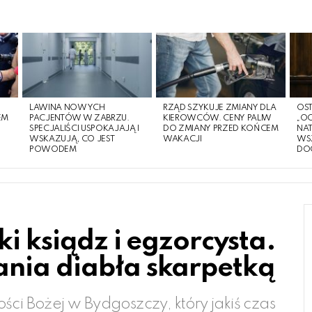
LAWINA NOWYCH
RZĄD SZYKUJE ZMIANY DLA
OST
EM
PACJENTÓW W ZABRZU.
KIEROWCÓW. CENY PALIW
„O
O
SPECJALIŚCI USPOKAJAJĄ I
DO ZMIANY PRZED KOŃCEM
NA
WSKAZUJĄ, CO JEST
WAKACJI
WS
POWODEM
DO
ki ksiądz i egzorcysta.
ania diabła skarpetką
ści Bożej w Bydgoszczy, który jakiś czas