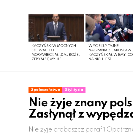
LATEST
STORIES
KACZYŃSKI W MOCNYCH
WYCIEKŁY TAJNE
SŁOWACH O
NAGRANIA Z JAROSŁAW
MORAWIECKIM. „DAJ BOŻE,
KACZYŃSKIM. WIEMY, C
ŻEBYM SIĘ MYLIŁ”
NA NICH JEST
Społeczeństwo
Styl życia
Nie żyje znany pols
Zasłynął z wypędz
Nie żyje proboszcz parafii Opatrzno