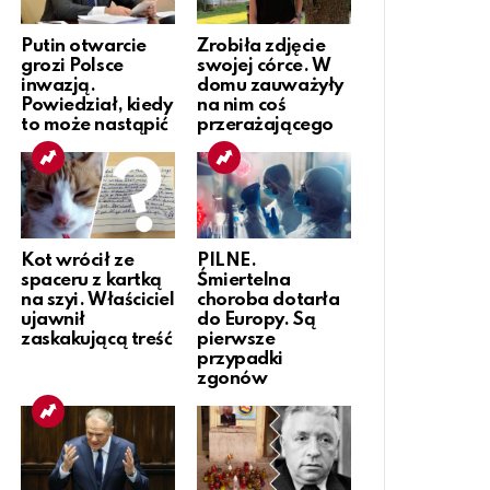
Putin otwarcie
Zrobiła zdjęcie
grozi Polsce
swojej córce. W
inwazją.
domu zauważyły
Powiedział, kiedy
na nim coś
to może nastąpić
przerażającego
Kot wrócił ze
PILNE.
spaceru z kartką
Śmiertelna
na szyi. Właściciel
choroba dotarła
ujawnił
do Europy. Są
zaskakującą treść
pierwsze
przypadki
zgonów