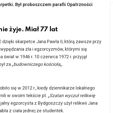
arpetki. Był proboszczem parafii Opatrzności
ie żyje. Miał 77 lat
dzięki skarpetce Jana Pawła II, którą zawsze przy
a wypędzania zła i egzorcyzmów, którymi się
 świat w 1946 r. 10 czerwca 1972 r. przyjął
ył za „
budowniczego kościoła
„.
iło się w 2012 r., kiedy dziennikarze lokalnego
ili w swoim tekście pt. „
Szatan wyczuł relikwię
zjalny egzorcysta z Bydgoszczy użył relikwii Jana
abła z ciała jednej ze studentek.