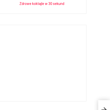
Zdrowe koktajle w 30 sekund
Sekr
wyśm