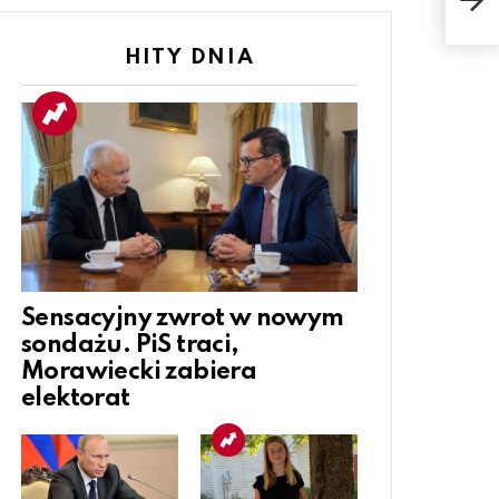
zab
HITY DNIA
Sensacyjny zwrot w nowym
sondażu. PiS traci,
Morawiecki zabiera
elektorat