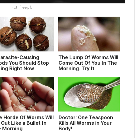
Fot. freepik
Parasite-Causing
The Lump Of Worms Will
ods You Should Stop
Come Out Of You In The
ting Right Now
Morning. Try It
e Horde Of Worms Will
Doctor: One Teaspoon
 Out Like a Bullet In
Kills All Worms in Your
e Morning
Body!