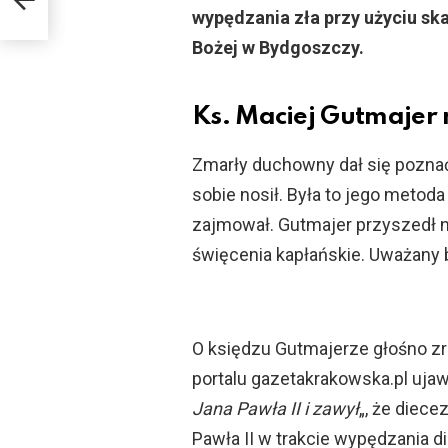
wypędzania zła przy użyciu sk
Bożej w Bydgoszczy.
Ks. Maciej Gutmajer n
Zmarły duchowny dał się poznać 
sobie nosił. Była to jego metod
zajmował. Gutmajer przyszedł na
święcenia kapłańskie. Uważany b
O księdzu Gutmajerze głośno zrob
portalu gazetakrakowska.pl ujawn
Jana Pawła II i zawył
„, że diece
Pawła II w trakcie wypędzania di