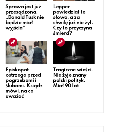
Sprawa jest już
Lepper
przesądzona.
powiedział te
„Donald Tusk nie
słowa, a za
będzie miał
chwilę już nie żył.
wyjścia”
Czy to przyczyna
śmierci?
Episkopat
Tragiczne wieści.
ostrzega przed
Nie żyje znany
pogrzebami i
polski polityk.
ślubami. Ksiądz
Miał 90 lat
mówi, na co
uważać