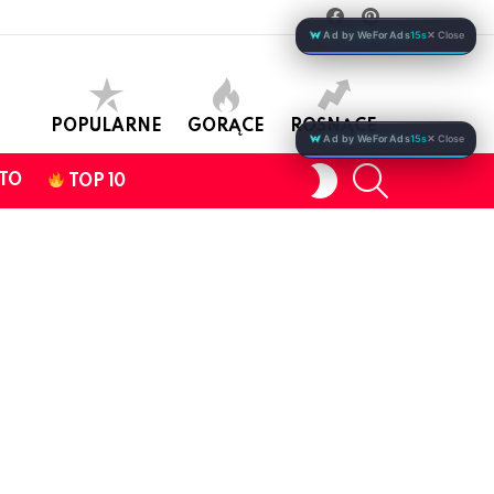
facebook
pinterest
Ad by WeForAds
15s
✕ Close
POPULARNE
GORĄCE
ROSNĄCE
Ad by WeForAds
15s
✕ Close
SEARCH
SWITCH
TO
TOP 10
SKIN