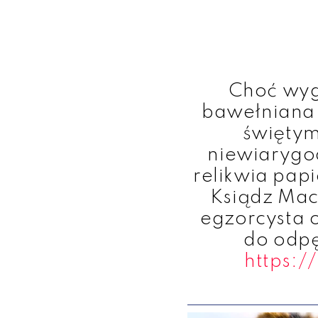
Choć wyg
bawełniana 
świętym
niewiarygo
relikwia papi
Ksiądz Mac
egzorcysta 
do odp
https: