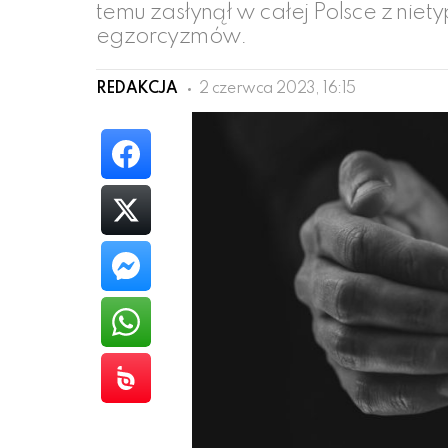
temu zasłynął w całej Polsce z n
egzorcyzmów.
REDAKCJA
2 czerwca 2023, 16:15