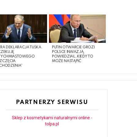
RA DEKLARACJA TUSKA.
PUTIN OTWARCIE GROZI
CZEKUJĘ
POLSCE INWAZJĄ.
TYCHMIASTOWEGO
POWIEDZIAŁ, KIEDY TO
ZCZĘCIA
MOŻE NASTĄPIĆ
CHODZENIA”
PARTNERZY SERWISU
Sklep z kosmetykami naturalnymi online -
tolpa.pl