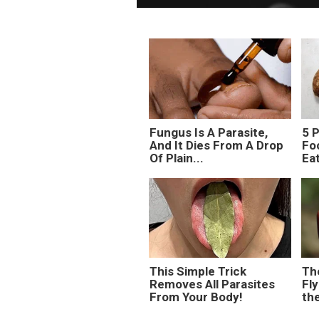
Fungus Is A Parasite,
5 
And It Dies From A Drop
Fo
Of Plain...
Ea
This Simple Trick
Th
Removes All Parasites
Fly
From Your Body!
th