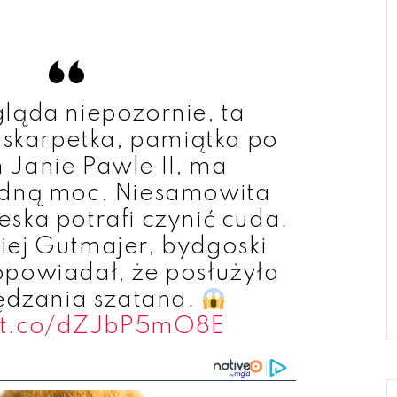
ląda niepozornie, ta
skarpetka, pamiątka po
 Janie Pawle II, ma
dną moc. Niesamowita
eska potrafi czynić cuda.
iej Gutmajer, bydgoski
opowiadał, że posłużyła
ędzania szatana.
//t.co/dZJbP5mO8E