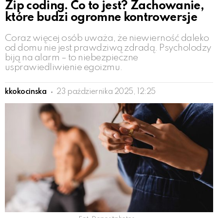
Zip coding. Co to jest? Zachowanie,
które budzi ogromne kontrowersje
Coraz więcej osób uważa, że niewierność daleko
od domu nie jest prawdziwą zdradą. Psycholodzy
biją na alarm – to niebezpieczne
usprawiedliwienie egoizmu.
kkokocinska
23 października 2025, 12:25