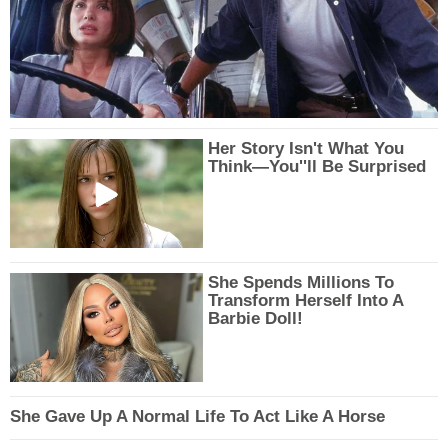
Her Story Isn't What You
Think—You''ll Be Surprised
She Spends Millions To
Transform Herself Into A
Barbie Doll!
She Gave Up A Normal Life To Act Like A Horse