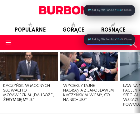
Ad by WeForAds
15s
✕ Close
POPULARNE
GORĄCE
ROSNĄCE
S
Ad by WeForAds
15s
✕ Close
OBSERWUJ NAS
Menu
LATEST
STORIES
KACZYŃSKI W MOCNYCH
WYCIEKŁY TAJNE
LAWINA
SŁOWACH O
NAGRANIA Z JAROSŁAWEM
PACJENT
MORAWIECKIM. „DAJ BOŻE,
KACZYŃSKIM. WIEMY, CO
SPECJALI
ŻEBYM SIĘ MYLIŁ”
NA NICH JEST
WSKAZUJ
POWOD