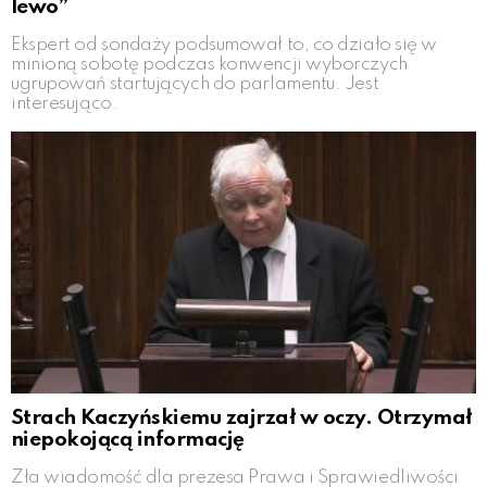
lewo”
Ekspert od sondaży podsumował to, co działo się w
minioną sobotę podczas konwencji wyborczych
ugrupowań startujących do parlamentu. Jest
interesująco.
Strach Kaczyńskiemu zajrzał w oczy. Otrzymał
niepokojącą informację
Zła wiadomość dla prezesa Prawa i Sprawiedliwości