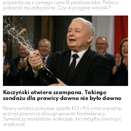
pojawiła się z samego rana 14 października. Polacy
pokazali mu żółtą kartę. Czy wyciągnie wnioski?
Kaczyński otwiera szampana. Takiego
sondażu dla prawicy dawno nie było dawno
Nowy sondaż pokazuje spadki KO i PiS oraz wyraźny
wzrost poparcia dla ugrupowań Konfederacji.
Symulacja mandatów wskazuje, kto mógłby stworzyć
większość.