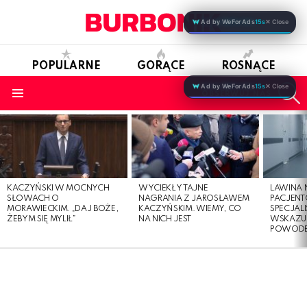
Ad by WeForAds
15s
✕ Close
POPULARNE
GORĄCE
ROSNĄCE
S
Ad by WeForAds
15s
✕ Close
OBSERWUJ NAS
Menu
LATEST
STORIES
KACZYŃSKI W MOCNYCH
WYCIEKŁY TAJNE
LAWINA
SŁOWACH O
NAGRANIA Z JAROSŁAWEM
PACJENT
MORAWIECKIM. „DAJ BOŻE,
KACZYŃSKIM. WIEMY, CO
SPECJALI
ŻEBYM SIĘ MYLIŁ”
NA NICH JEST
WSKAZUJ
POWOD