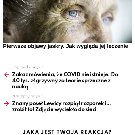
Pierwsze objawy jaskry. Jak wygląda jej leczenie
Poprzedni artykuł
See
more
Zakaz mówienia, że COVID nie istnieje. Do
40 tys. zł grzywny za teorie sprzeczne z
nauką
Następny artykuł
Znany poseł Lewicy rozpiął rozporek i…
zrobił to! Zdjęcie wyciekło do sieci
JAKA JEST TWOJA REAKCJA?