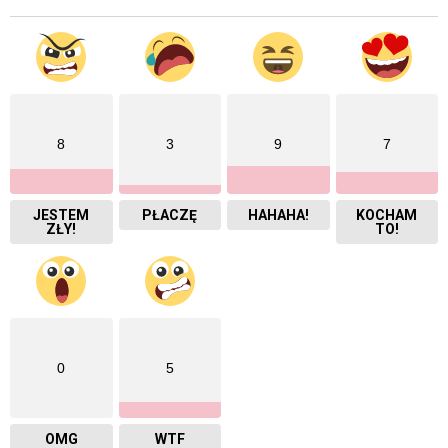
8
3
9
7
JESTEM
PŁACZĘ
HAHAHA!
KOCHAM
ZŁY!
TO!
0
5
OMG
WTF