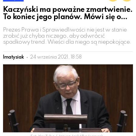
Kaczyński ma poważne zmartwienie.
To koniec jego planów. Mówi się o…
Prezes Prawa i Sprawiedliwości nie jest w stanie
zrobić już chyba niczego, aby odwrócić
spadkowy trend. Wieści dla niego są niepokojące.
lmatysiak
24 września 2021, 18:58