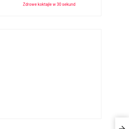
Zdrowe koktajle w 30 sekund
Co s
Drwa