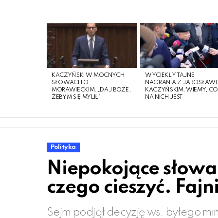
LATEST
STORIES
KACZYŃSKI W MOCNYCH
WYCIEKŁY TAJNE
SŁOWACH O
NAGRANIA Z JAROSŁAW
MORAWIECKIM. „DAJ BOŻE,
KACZYŃSKIM. WIEMY, C
ŻEBYM SIĘ MYLIŁ”
NA NICH JEST
Polityka
Niepokojące słowa 
czego cieszyć. Fajn
Sejm podjął decyzję ws. byłego min