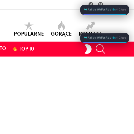
facebook
pinterest
Ad by WeForAds
15s
✕ Close
POPULARNE
GORĄCE
ROSNĄCE
Ad by WeForAds
15s
✕ Close
SEARCH
SWITCH
TO
TOP 10
SKIN