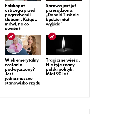
Episkopat
Sprawa jest już
ostrzega przed
przesądzona.
pogrzebami i
„Donald Tusk nie
ślubami. Ksiądz
będzie miał
mówi, na co
wyjścia”
uważać
Wiek emerytalny
Tragiczne wieści.
zostanie
Nie żyje znany
podwyższony?
polski polityk.
Jest
Miał 90 lat
jednoznaczne
stanowisko rządu