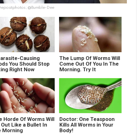
Depositphotos; @Bumble-Dee
Parasite-Causing
The Lump Of Worms Will
ods You Should Stop
Come Out Of You In The
ting Right Now
Morning. Try It
e Horde Of Worms Will
Doctor: One Teaspoon
 Out Like a Bullet In
Kills All Worms in Your
e Morning
Body!