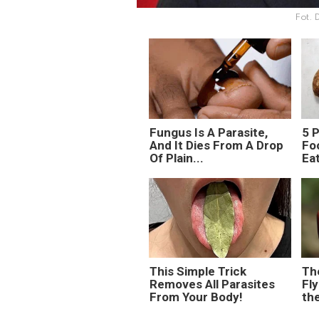
Fot. 
Fungus Is A Parasite,
5 
And It Dies From A Drop
Fo
Of Plain...
Ea
This Simple Trick
Th
Removes All Parasites
Fly
From Your Body!
th