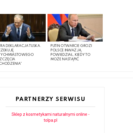
RA DEKLARACJA TUSKA.
PUTIN OTWARCIE GROZI
CZEKUJĘ
POLSCE INWAZJĄ.
TYCHMIASTOWEGO
POWIEDZIAŁ, KIEDY TO
ZCZĘCIA
MOŻE NASTĄPIĆ
CHODZENIA”
PARTNERZY SERWISU
Sklep z kosmetykami naturalnymi online -
tolpa.pl