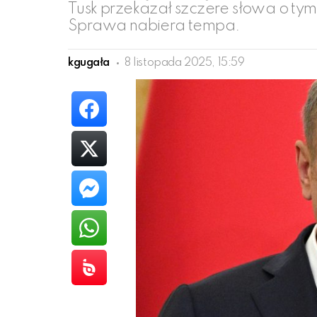
Tusk przekazał szczere słowa o tym
Sprawa nabiera tempa.
kgugała
8 listopada 2025, 15:59