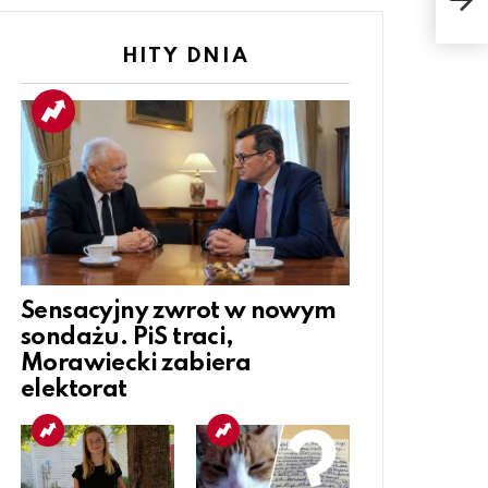
god
HITY DNIA
Sensacyjny zwrot w nowym
sondażu. PiS traci,
Morawiecki zabiera
elektorat