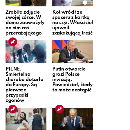
Zrobiła zdjęcie
Kot wrócił ze
swojej córce. W
spaceru z kartką
domu zauważyły
na szyi. Właściciel
na nim coś
ujawnił
przerażającego
zaskakującą treść
PILNE.
Putin otwarcie
Śmiertelna
grozi Polsce
choroba dotarła
inwazją.
do Europy. Są
Powiedział, kiedy
pierwsze
to może nastąpić
przypadki
zgonów