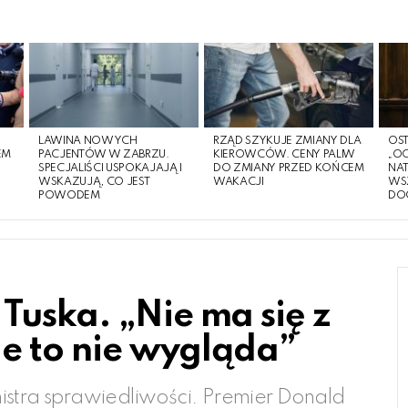
LAWINA NOWYCH
RZĄD SZYKUJE ZMIANY DLA
OST
EM
PACJENTÓW W ZABRZU.
KIEROWCÓW. CENY PALIW
„O
O
SPECJALIŚCI USPOKAJAJĄ I
DO ZMIANY PRZED KOŃCEM
NA
WSKAZUJĄ, CO JEST
WAKACJI
WS
POWODEM
DO
Tuska. „Nie ma się z
ie to nie wygląda”
istra sprawiedliwości. Premier Donald