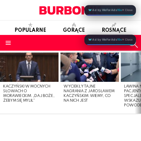
Ad by WeForAds
15s
✕ Close
POPULARNE
GORĄCE
ROSNĄCE
S
Ad by WeForAds
15s
✕ Close
OBSERWUJ NAS
Menu
LATEST
STORIES
KACZYŃSKI W MOCNYCH
WYCIEKŁY TAJNE
LAWINA
SŁOWACH O
NAGRANIA Z JAROSŁAWEM
PACJENT
MORAWIECKIM. „DAJ BOŻE,
KACZYŃSKIM. WIEMY, CO
SPECJALI
ŻEBYM SIĘ MYLIŁ”
NA NICH JEST
WSKAZUJ
POWOD