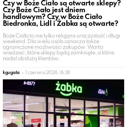
Czy w Boże Ciało są otwarte sklepy?
Czy Boże Ciało jest dniem
handlowym? Czy w Boże Ciało
Biedronka, Lidl i Żabka są otwarte?
Boże Ciało to nie tylko religijna uroczystość i długi
weekend. Dla wielu osób oznacza także
ograniczone możliwości zakupów. Warto
wiedzieć, które sklepy będą zamknięte, a które
nadal obsłużą klientów.
kgugała
1 czerwca 2026, 16:38