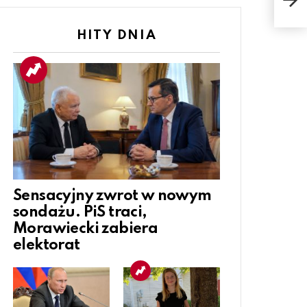
na 
HITY DNIA
Sensacyjny zwrot w nowym
sondażu. PiS traci,
Morawiecki zabiera
elektorat