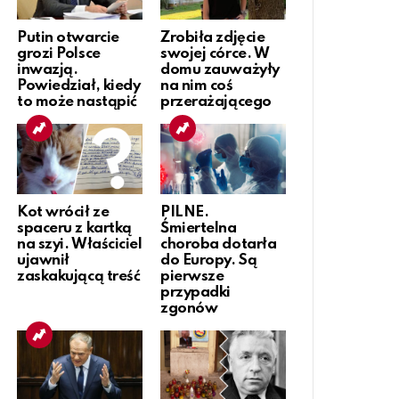
Putin otwarcie
Zrobiła zdjęcie
grozi Polsce
swojej córce. W
inwazją.
domu zauważyły
Powiedział, kiedy
na nim coś
to może nastąpić
przerażającego
Kot wrócił ze
PILNE.
spaceru z kartką
Śmiertelna
na szyi. Właściciel
choroba dotarła
ujawnił
do Europy. Są
zaskakującą treść
pierwsze
przypadki
zgonów