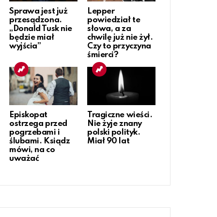
Sprawa jest już
Lepper
przesądzona.
powiedział te
„Donald Tusk nie
słowa, a za
będzie miał
chwilę już nie żył.
wyjścia”
Czy to przyczyna
śmierci?
Episkopat
Tragiczne wieści.
ostrzega przed
Nie żyje znany
pogrzebami i
polski polityk.
ślubami. Ksiądz
Miał 90 lat
mówi, na co
uważać