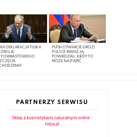
RA DEKLARACJA TUSKA.
PUTIN OTWARCIE GROZI
CZEKUJĘ
POLSCE INWAZJĄ.
TYCHMIASTOWEGO
POWIEDZIAŁ, KIEDY TO
ZCZĘCIA
MOŻE NASTĄPIĆ
CHODZENIA”
PARTNERZY SERWISU
Sklep z kosmetykami naturalnymi online -
tolpa.pl