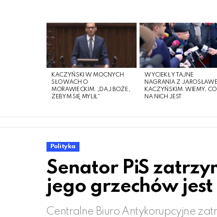
LATEST
STORIES
KACZYŃSKI W MOCNYCH
WYCIEKŁY TAJNE
SŁOWACH O
NAGRANIA Z JAROSŁAW
MORAWIECKIM. „DAJ BOŻE,
KACZYŃSKIM. WIEMY, C
ŻEBYM SIĘ MYLIŁ”
NA NICH JEST
Polityka
Senator PiS zatrzy
jego grzechów jest
Centralne Biuro Antykorupcyjne za