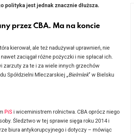
o polityka jest jednak znacznie dłuższa.
any przez CBA. Ma na koncie
która kierował, ale też nadużywał uprawnień, nie
nawet zaciągał różne pożyczki i nie spłacał ich.
 zarzuty za te i za wiele innych grzechów
u Spółdzielni Mleczarskiej „
Bielmlek
” w Bielsku
em
PiS
i wiceministrem rolnictwa. CBA oprócz niego
oby. Śledztwo w tej sprawie sięga roku 2014 i
urze biura antykorupcyjnego i dotyczy – mówiąc