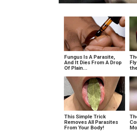
Fungus Is A Parasite,
Th
And It Dies From A Drop
Fly
Of Plain...
th
This Simple Trick
Th
Removes All Parasites
Co
From Your Body!
Mor