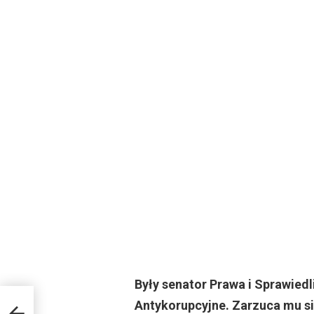
Były senator Prawa i Sprawied
Antykorupcyjne. Zarzuca mu się
e z