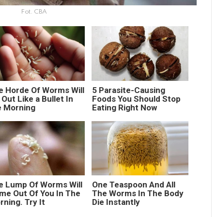
Fot. CBA
e Horde Of Worms Will
5 Parasite-Causing
 Out Like a Bullet In
Foods You Should Stop
e Morning
Eating Right Now
e Lump Of Worms Will
One Teaspoon And All
me Out Of You In The
The Worms In The Body
ning. Try It
Die Instantly