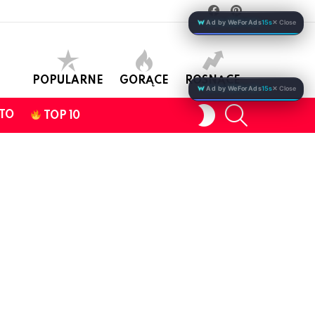
facebook
pinterest
Ad by WeForAds
15s
✕ Close
POPULARNE
GORĄCE
ROSNĄCE
Ad by WeForAds
15s
✕ Close
SEARCH
SWITCH
TO
TOP 10
SKIN