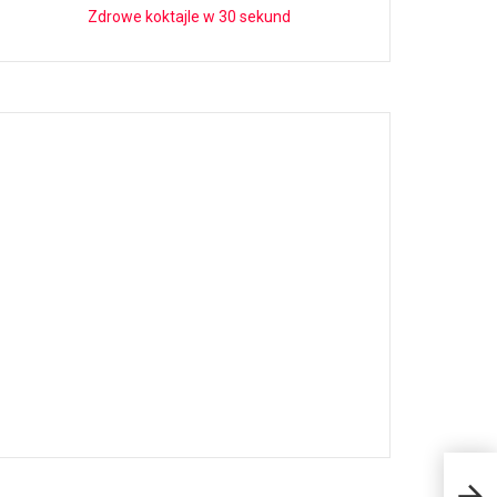
Zdrowe koktajle w 30 sekund
Kto
Uja