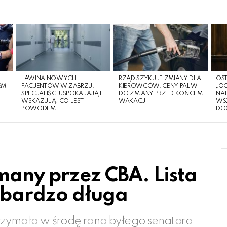
LAWINA NOWYCH
RZĄD SZYKUJE ZMIANY DLA
OST
EM
PACJENTÓW W ZABRZU.
KIEROWCÓW. CENY PALIW
„O
O
SPECJALIŚCI USPOKAJAJĄ I
DO ZMIANY PRZED KOŃCEM
NA
WSKAZUJĄ, CO JEST
WAKACJI
WS
POWODEM
DO
many przez CBA. Lista
 bardzo długa
trzymało w środę rano byłego senatora