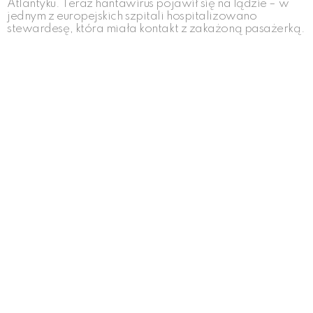
Atlantyku. Teraz hantawirus pojawił się na lądzie – w
jednym z europejskich szpitali hospitalizowano
stewardesę, która miała kontakt z zakażoną pasażerką.