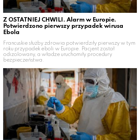
Z OSTATNIEJ CHWILI. Alarm w Europie.
Potwierdzono pierwszy przypadek wirusa
Ebola
Francuskie służby zdrowia potwierdziły pierwszy w tym
roku przypadek eboli w Europie. Pacjent został
odizolowany, a władze uruchomiły procedury
bezpieczeństwa.