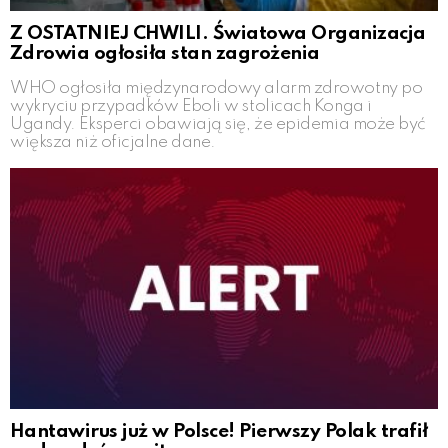
Z OSTATNIEJ CHWILI. Światowa Organizacja
Zdrowia ogłosiła stan zagrożenia
WHO ogłosiła międzynarodowy alarm zdrowotny po
wykryciu przypadków Eboli w stolicach Konga i
Ugandy. Eksperci obawiają się, że epidemia może być
większa niż oficjalne dane.
Hantawirus już w Polsce! Pierwszy Polak trafił