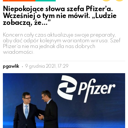
Niepokojące słowa szefa Pfizer’a.
Wcześniej o tym nie mówił. „Ludzie
zobaczą, że…”
Koncern cały czas aktualizuje swoje preparaty,
aby dać odpór kolejnym wariantom wirusa. Szef
Pfizer’a nie ma jednak dla nas dobrych
wiadomości.
pgawlik
9 grudnia 2021, 17:29