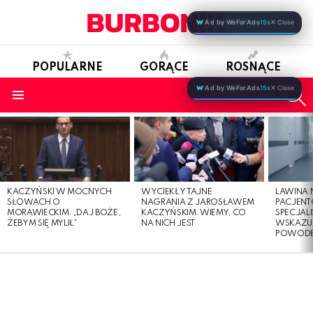
Ad by WeForAds
15s
✕ Close
POPULARNE
GORĄCE
ROSNĄCE
S
Ad by WeForAds
15s
✕ Close
OBSERWUJ NAS
Menu
LATEST
STORIES
KACZYŃSKI W MOCNYCH
WYCIEKŁY TAJNE
LAWINA
SŁOWACH O
NAGRANIA Z JAROSŁAWEM
PACJENT
MORAWIECKIM. „DAJ BOŻE,
KACZYŃSKIM. WIEMY, CO
SPECJALI
ŻEBYM SIĘ MYLIŁ”
NA NICH JEST
WSKAZUJ
POWOD