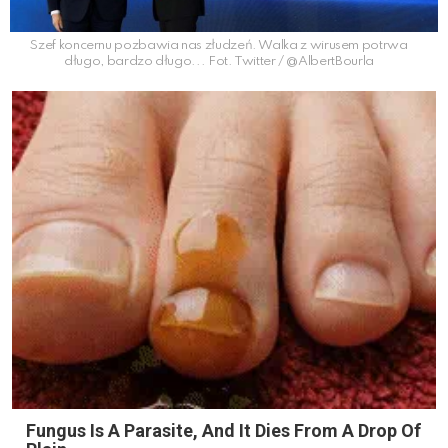
Szef koncernu pozbawia nas złudzeń. Walka z wirusem potrwa
długo, bardzo długo... Fot. Twitter / @AlbertBourla
Fungus Is A Parasite, And It Dies From A Drop Of